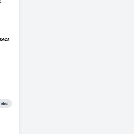
a
 seca
reles