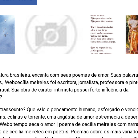
atura brasileira, encanta com seus poemas de amor. Suas palavr
Webcecília meireles foi escritora, jornalista, professora e pint
il. Sua obra de caráter intimista possui forte influência da.
?
o transeunte? Que vale o pensamento humano, esforçado e vencid
s, colinas e torrente, uma angústia de amor estremecia a deser
e. Webo tempo seca o amor | poema de cecília meireles com narr
de cecília meireles em poetris. Poemas sobre os mais variad