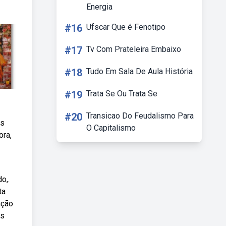
Energia
#16
Ufscar Que é Fenotipo
#17
Tv Com Prateleira Embaixo
#18
Tudo Em Sala De Aula História
#19
Trata Se Ou Trata Se
#20
Transicao Do Feudalismo Para
as
O Capitalismo
ora,
o,.
ta
ação
os