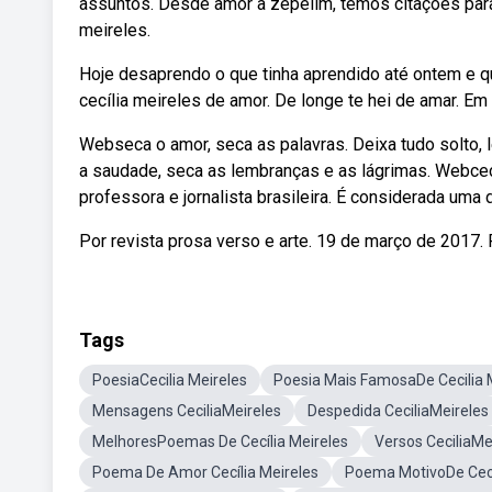
assuntos. Desde amor a zepelim, temos citações par
meireles.
Hoje desaprendo o que tinha aprendido até ontem e 
cecília meireles de amor. De longe te hei de amar. Em
Webseca o amor, seca as palavras. Deixa tudo solto,
a saudade, seca as lembranças e as lágrimas. Webcecí
professora e jornalista brasileira. É considerada uma 
Por revista prosa verso e arte. 19 de março de 2017.
Tags
PoesiaCecilia Meireles
Poesia Mais FamosaDe Cecilia 
Mensagens CeciliaMeireles
Despedida CeciliaMeireles
MelhoresPoemas De Cecília Meireles
Versos CeciliaMe
Poema De Amor Cecília Meireles
Poema MotivoDe Cecí