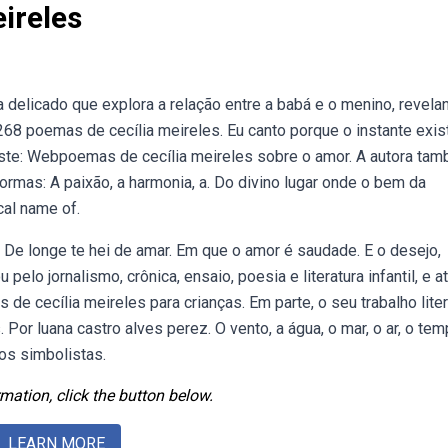
ireles
delicado que explora a relação entre a babá e o menino, revela
8 poemas de cecília meireles. Eu canto porque o instante exist
iste: Webpoemas de cecília meireles sobre o amor. A autora ta
mas: A paixão, a harmonia, a. Do divino lugar onde o bem da
cal name of.
De longe te hei de amar. Em que o amor é saudade. E o desejo,
pelo jornalismo, crônica, ensaio, poesia e literatura infantil, e a
e cecília meireles para crianças. Em parte, o seu trabalho liter
or luana castro alves perez. O vento, a água, o mar, o ar, o tem
os simbolistas.
mation, click the button below.
LEARN MORE