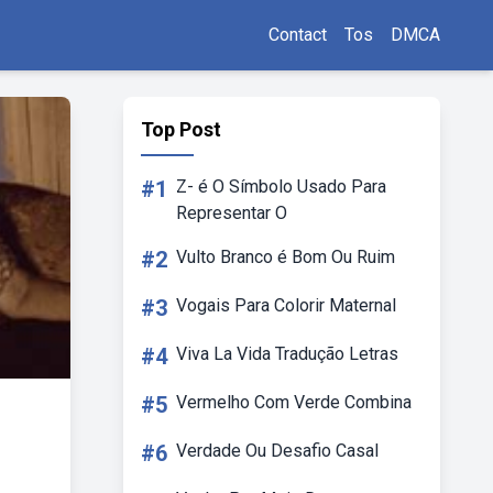
Contact
Tos
DMCA
Top Post
#1
Z- é O Símbolo Usado Para
Representar O
#2
Vulto Branco é Bom Ou Ruim
#3
Vogais Para Colorir Maternal
#4
Viva La Vida Tradução Letras
#5
Vermelho Com Verde Combina
#6
Verdade Ou Desafio Casal