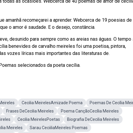
a todas as ocasiões. Webcerca de 40 poemas de amor de cecíli
que amanhã recomeçarei a aprender. Webcerca de 19 poesias de
 que o amor é saudade. E o desejo, constância.
 leve, desunido para sempre como as areias nas águas. O tempo
lia benevides de carvalho meireles foi uma poetisa, pintora,
das vozes líricas mais importantes das literaturas de.
 Poemas selecionados da poeta cecília.
Meireles
Cecilia MeirelesAmizade Poema
Poemas De Cecília Mei
Frases DeCecilia Meireles
Poema CançãoCecília Meireles
ireles
Cecilia MeirelesPoetas
Biografia DeCecilia Meireles
lia Meireles
Sarau CeciiliaMeireles Poemas