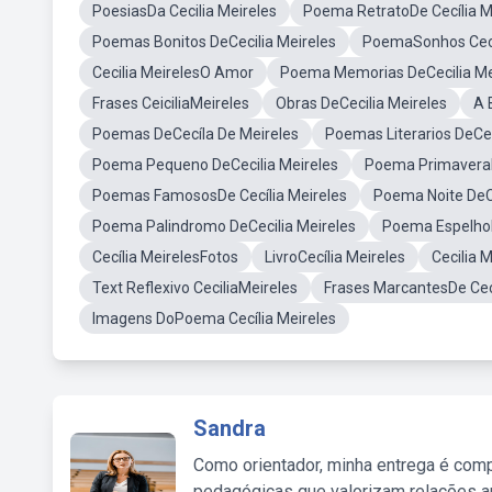
PoesiasDa Cecilia Meireles
Poema RetratoDe Cecília M
Poemas Bonitos DeCecilia Meireles
PoemaSonhos Ceci
Cecilia MeirelesO Amor
Poema Memorias DeCecilia Me
Frases CeiciliaMeireles
Obras DeCecilia Meireles
A 
Poemas DeCecíla De Meireles
Poemas Literarios DeCec
Poema Pequeno DeCecilia Meireles
Poema PrimaveraD
Poemas FamososDe Cecília Meireles
Poema Noite DeCe
Poema Palindromo DeCecilia Meireles
Poema EspelhoD
Cecília MeirelesFotos
LivroCecília Meireles
Cecilia 
Text Reflexivo CeciliaMeireles
Frases MarcantesDe Cecí
Imagens DoPoema Cecília Meireles
Sandra
Como orientador, minha entrega é comp
pedagógicas que valorizam relações au