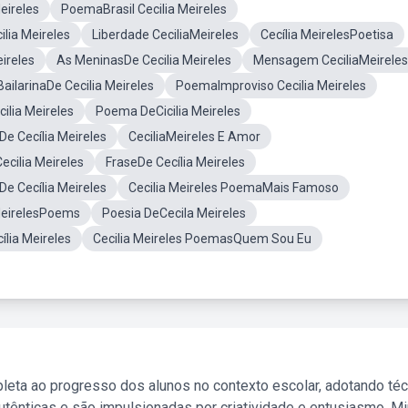
eireles
PoemaBrasil Cecilia Meireles
lia Meireles
Liberdade CeciliaMeireles
Cecília MeirelesPoetisa
ireles
As MeninasDe Cecilia Meireles
Mensagem CeciliaMeireles
BailarinaDe Cecilia Meireles
PoemaImproviso Cecilia Meireles
ilia Meireles
Poema DeCicilia Meireles
e Cecília Meireles
CeciliaMeireles E Amor
cilia Meireles
FraseDe Cecília Meireles
e Cecília Meireles
Cecilia Meireles PoemaMais Famoso
MeirelesPoems
Poesia DeCecila Meireles
lia Meireles
Cecilia Meireles PoemasQuem Sou Eu
leta ao progresso dos alunos no contexto escolar, adotando té
tênticas e são impulsionadas por criatividade e entusiasmo. M