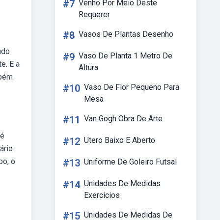
#7
Venho Por Meio Deste
Requerer
#8
Vasos De Plantas Desenho
ndo
#9
Vaso De Planta 1 Metro De
e. E a
Altura
mbém
#10
Vaso De Flor Pequeno Para
Mesa
#11
Van Gogh Obra De Arte
té
#12
Utero Baixo E Aberto
ário
po, o
#13
Uniforme De Goleiro Futsal
#14
Unidades De Medidas
Exercicios
#15
Unidades De Medidas De