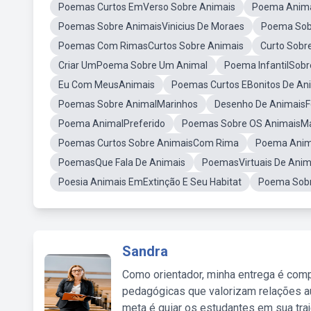
Poemas Curtos EmVerso Sobre Animais
Poema Anima
Poemas Sobre AnimaisVinicius De Moraes
Poema Sobr
Poemas Com RimasCurtos Sobre Animais
Curto Sob
Criar UmPoema Sobre Um Animal
Poema InfantilSobr
Eu Com MeusAnimais
Poemas Curtos EBonitos De An
Poemas Sobre AnimalMarinhos
Desenho De Animais
Poema AnimalPreferido
Poemas Sobre OS AnimaisMa
Poemas Curtos Sobre AnimaisCom Rima
Poema Anim
PoemasQue Fala De Animais
PoemasVirtuais De Anim
Poesia Animais EmExtinção E Seu Habitat
Poema Sobr
Sandra
Como orientador, minha entrega é comp
pedagógicas que valorizam relações au
meta é guiar os estudantes em sua traj