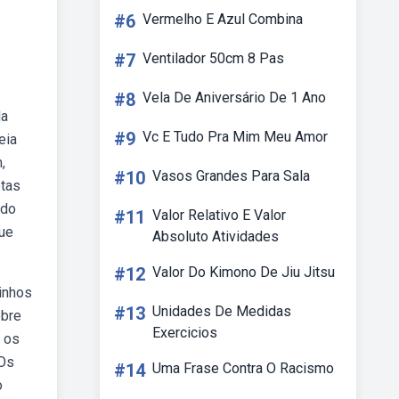
#6
Vermelho E Azul Combina
#7
Ventilador 50cm 8 Pas
#8
Vela De Aniversário De 1 Ano
da
#9
Vc E Tudo Pra Mim Meu Amor
eia
,
#10
Vasos Grandes Para Sala
etas
udo
#11
Valor Relativo E Valor
que
Absoluto Atividades
#12
Valor Do Kimono De Jiu Jitsu
inhos
#13
Unidades De Medidas
obre
Exercicios
 os
 Os
#14
Uma Frase Contra O Racismo
o