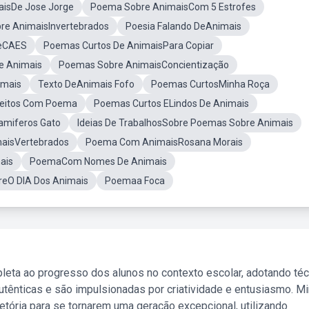
isDe Jose Jorge
Poema Sobre AnimaisCom 5 Estrofes
e AnimaisInvertebrados
Poesia Falando DeAnimais
reCAES
Poemas Curtos De AnimaisPara Copiar
e Animais
Poemas Sobre AnimaisConcientização
imais
Texto DeAnimais Fofo
Poemas CurtosMinha Roça
Feitos Com Poema
Poemas Curtos ELindos De Animais
miferos Gato
Ideias De TrabalhosSobre Poemas Sobre Animais
aisVertebrados
Poema Com AnimaisRosana Morais
ais
PoemaCom Nomes De Animais
eO DIA Dos Animais
Poemaa Foca
leta ao progresso dos alunos no contexto escolar, adotando té
tênticas e são impulsionadas por criatividade e entusiasmo. M
etória para se tornarem uma geração excepcional, utilizando