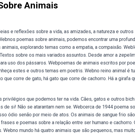
Sobre Animais
as e reflexões sobre a vida, as amizades, a natureza e outros
 Webnos poemas sobre animais, podemos encontrar uma profun
s animais, explorando temas como a empatia, a compaixão. Webl
 Textos sobre os mais variados assuntos. Desde amor a zepelim
para uso dos pássaros. Webpoemas de animais escritos por po
nheça estes e outros temas em poetris. Webno reino animal é t
o que corre de gato, há gato que corre de cachorro. Há a girafa 
privilégios que podemos ter na vida. Cães, gatos e outros bich
nos de si! Não se atarantam nem se. Webcerca de 1944 poema s
so ódio senão por meio de atos. Os animais de sangue frio são
frases e poemas sobre a relação entre ser humano e cachorro.
. Webno mundo há quatro animais que são pequenos, mas muit