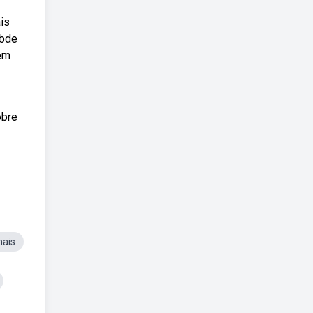
is
ebde
 em
obre
mais