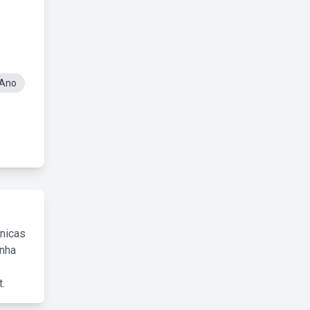
 Ano
cnicas
inha
.