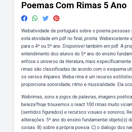
Poemas Com Rimas 5 Ano
Webatividade de português sobre o poema pessoas são
esta atividade em pdf no final, pronta. Webexcelent
para o 4º ou 5º ano. Disponível também em pdf. A pr
entendimento dos alunos do 5º ano do ensino fundame
enfoca o universo da literatura, mais especificament
rimas são classificadas de acordo com o esquema ut
os versos ímpares. Weba rima é um recurso estilístico
proporciona sonoridade, ritmo e musicalidade. Ela oco
Webrimas, sons e jogos de palavras, imagens poéticas
beleza?hoje trouxemos o react 100 rimas muito vicia
(sentidos figurados) e recursos visuais e sonoros; R
aliterações. 5º ano do ensino fundamental objeto(s) d
coisas. B) sobre a própria poesia. C) o diálogo dos na