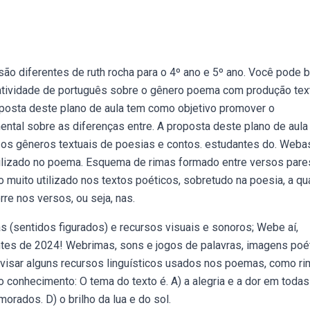
 diferentes de ruth rocha para o 4º ano e 5º ano. Você pode b
e atividade de português sobre o gênero poema com produção tex
oposta deste plano de aula tem como objetivo promover o
ntal sobre as diferenças entre. A proposta deste plano de aula
e os gêneros textuais de poesias e contos. estudantes do. Weba
ilizado no poema. Esquema de rimas formado entre versos pare
 muito utilizado nos textos poéticos, sobretudo na poesia, a qu
rre nos versos, ou seja, nas.
 (sentidos figurados) e recursos visuais e sonoros; Webe aí,
ntes de 2024! Webrimas, sons e jogos de palavras, imagens poé
evisar alguns recursos linguísticos usados nos poemas, como ri
o conhecimento: O tema do texto é. A) a alegria e a dor em todas
morados. D) o brilho da lua e do sol.