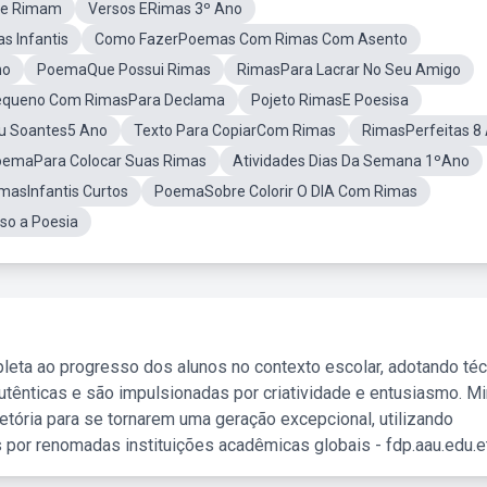
e Rimam
Versos ERimas 3º Ano
s Infantis
Como FazerPoemas Com Rimas Com Asento
no
PoemaQue Possui Rimas
RimasPara Lacrar No Seu Amigo
queno Com RimasPara Declama
Pojeto RimasE Poesisa
Ou Soantes5 Ano
Texto Para CopiarCom Rimas
RimasPerfeitas 8
emaPara Colocar Suas Rimas
Atividades Dias Da Semana 1ºAno
asInfantis Curtos
PoemaSobre Colorir O DIA Com Rimas
o a Poesia
leta ao progresso dos alunos no contexto escolar, adotando té
tênticas e são impulsionadas por criatividade e entusiasmo. M
etória para se tornarem uma geração excepcional, utilizando
 por renomadas instituições acadêmicas globais - fdp.aau.edu.et