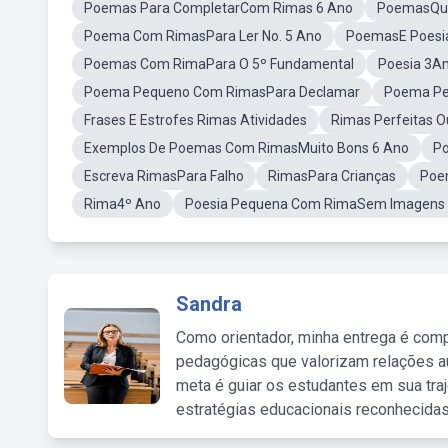
Poemas Para CompletarCom Rimas 6 Ano
PoemasQu
Poema Com RimasPara Ler No. 5 Ano
PoemasE Poesia
Poemas Com RimaPara O 5º Fundamental
Poesia 3A
Poema Pequeno Com RimasPara Declamar
Poema Pe
Frases E Estrofes Rimas Atividades
Rimas Perfeitas 
Exemplos De Poemas Com RimasMuito Bons 6 Ano
Po
Escreva RimasPara Falho
RimasPara Crianças
Poem
Rima4º Ano
Poesia Pequena Com RimaSem Imagens s
Sandra
Como orientador, minha entrega é comp
pedagógicas que valorizam relações au
meta é guiar os estudantes em sua traj
estratégias educacionais reconhecidas