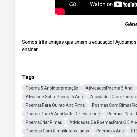
Gêne
Somos três amigas que amam a educação! Ajudamos pr
ensinar.
Tags
Poema 5 AnoInterpretação
AtividadesPoema 5 Ano
Atividade SobrePoema 5 Ano
Atividades Com Poema
PoemasPara Quinto Ano Rima
Poemas Com RimasRic
Poema Para 5 AnoCanto De Liberdade
Poemas Com R
PoemaCriar Rimas
Atividades De PoemasPara O 5 An
Poemas Com RimasIntercaladas
Poemas4 Ano
Ef