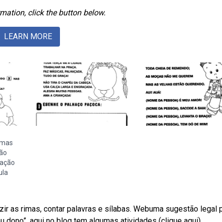
mation, click the button below.
LEARN MORE
emas
ão
cação
ula
r as rimas, contar palavras e sílabas. Webuma sugestão legal 
u dono”, aqui no blog tem algumas atividades (clique aqui).