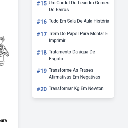
#15
Um Cordel De Leandro Gomes
De Barros
#16
Tudo Em Sala De Aula História
#17
Trem De Papel Para Montar E
Imprimir
#18
Tratamento Da água De
Esgoto
#19
Transforme As Frases
Afirmativas Em Negativas
#20
Transformar Kg Em Newton
para