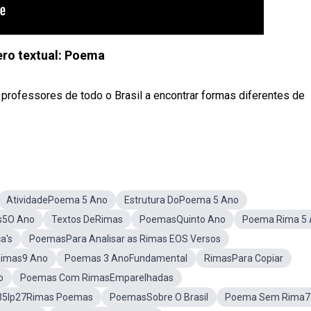
ro textual: Poema
ofessores de todo o Brasil a encontrar formas diferentes de
AtividadePoema 5 Ano
Estrutura DoPoema 5 Ano
s5O Ano
Textos DeRimas
PoemasQuinto Ano
Poema Rima 5
a's
PoemasPara Analisar as Rimas EOS Versos
imas9 Ano
Poemas 3 AnoFundamental
RimasPara Copiar
o
Poemas Com RimasEmparelhadas
35lp27Rimas Poemas
PoemasSobre O Brasil
Poema Sem Rima7