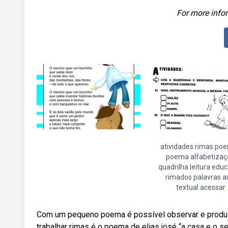
For more infor
atividades rimas po
poema alfabetizaç
quadrilha leitura edu
rimados palavras a
textual acessar
Com um pequeno poema é possível observar e produzi
trabalhar rimas é o poema de elias josé “a casa e o se