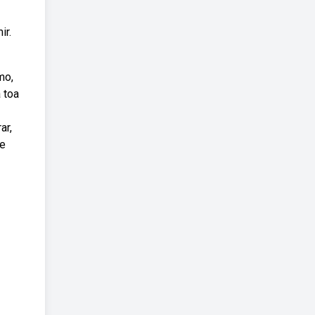
ir.
mo,
 toa
ar,
 e