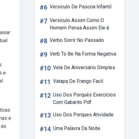
#6
Versiculo De Pascoa Infantil
#7
Versiculo Assim Como O
Homem Pensa Assim Ele é
aixar
#8
Verbo Sorrir No Passado
tual
#9
Verb To Be Na Forma Negativa
s
#10
Vela De Aniversário Simples
s e
al
#11
Vatapa De Frango Facil
#12
Uso Dos Porquês Exercícios
Com Gabarito Pdf
ticas
#13
Uso Dos Porques Atividade
mas e
 as
#14
Uma Palavra Da Noite