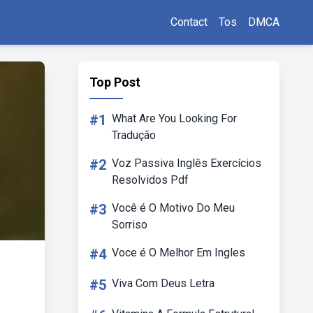
Contact
Tos
DMCA
Top Post
#1
What Are You Looking For
Tradução
#2
Voz Passiva Inglês Exercícios
Resolvidos Pdf
#3
Você é O Motivo Do Meu
Sorriso
#4
Voce é O Melhor Em Ingles
#5
Viva Com Deus Letra