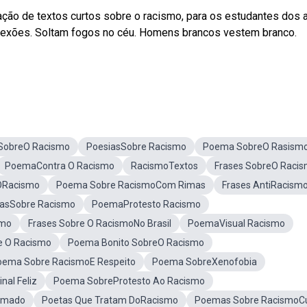
tação de textos curtos sobre o racismo, para os estudantes dos 
lexões. Soltam fogos no céu. Homens brancos vestem branco.
SobreO Racismo
PoesiasSobre Racismo
Poema SobreO Rasism
PoemaContra O Racismo
RacismoTextos
Frases SobreO Raci
ORacismo
Poema Sobre RacismoCom Rimas
Frases AntiRacism
tasSobre Racismo
PoemaProtesto Racismo
smo
Frases Sobre O RacismoNo Brasil
PoemaVisual Racismo
e O Racismo
Poema Bonito SobreO Racismo
oema Sobre RacismoE Respeito
Poema SobreXenofobia
al Feliz
Poema SobreProtesto Ao Racismo
imado
Poetas Que Tratam DoRacismo
Poemas Sobre RacismoC