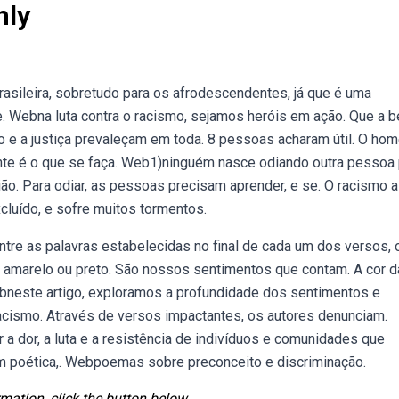
nly
sileira, sobretudo para os afrodescendentes, já que é uma
 e. Webna luta contra o racismo, sejamos heróis em ação. Que a 
to e a justiça prevaleçam em toda. 8 pessoas acharam útil. O ho
ante é o que se faça. Web1)ninguém nasce odiando outra pessoa
gião. Para odiar, as pessoas precisam aprender, e se. O racismo 
cluído, e sofre muitos tormentos.
ntre as palavras estabelecidas no final de cada um dos versos,
o, amarelo ou preto. São nossos sentimentos que contam. A cor d
Webneste artigo, exploramos a profundidade dos sentimentos e
cismo. Através de versos impactantes, os autores denunciam.
dor, a luta e a resistência de indivíduos e comunidades que
em poética,. Webpoemas sobre preconceito e discriminação.
mation, click the button below.