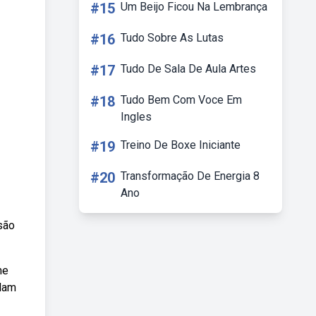
#15
Um Beijo Ficou Na Lembrança
#16
Tudo Sobre As Lutas
#17
Tudo De Sala De Aula Artes
#18
Tudo Bem Com Voce Em
Ingles
#19
Treino De Boxe Iniciante
#20
Transformação De Energia 8
Ano
são
me
alam