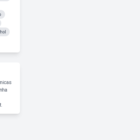
o
hol
cnicas
inha
.