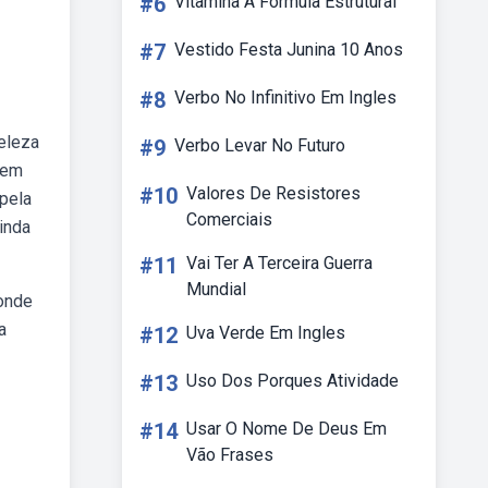
#6
Vitamina A Formula Estrutural
#7
Vestido Festa Junina 10 Anos
#8
Verbo No Infinitivo Em Ingles
beleza
#9
Verbo Levar No Futuro
mem
#10
Valores De Resistores
 pela
Comerciais
ainda
#11
Vai Ter A Terceira Guerra
Mundial
 onde
a
#12
Uva Verde Em Ingles
#13
Uso Dos Porques Atividade
#14
Usar O Nome De Deus Em
Vão Frases