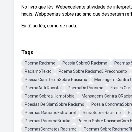
No livro que lês. Webexcelente atividade de interpre
finais. Webpoemas sobre racismo que despertam ref
Eu tô ao léu, como se nada.
Tags
Poema Racismo
Poesia SobreO Racismo
Poemas 
RacismoTexto
Poema Sobre RacismoE Preconceito
Poesia Com TemaSobre Racismo
Mensagem Contra 
PoemaAnti Racista
PoemaDo Racismo
Frases Cur
Poema Sobrea Homofobia
Mensagens Contra ORaci
Poesias De SlamSobre Racismo
Poesia ConcretaSobr
Poemas RacismoEstrutural
RimaSobre Racismo
P
Poemas RacismoBráulio
Poema Sobre RacismoCom Fin
PoemasConcretos Racismo
Poemas Sobre RacismoR