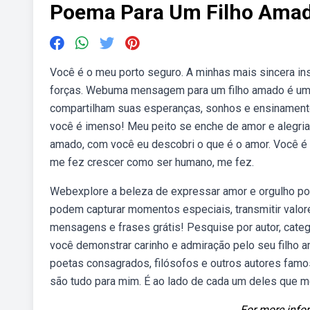
Poema Para Um Filho Ama
Você é o meu porto seguro. A minhas mais sincera i
forças. Webuma mensagem para um filho amado é uma e
compartilham suas esperanças, sonhos e ensinamentos
você é imenso! Meu peito se enche de amor e alegri
amado, com você eu descobri o que é o amor. Você é o
me fez crescer como ser humano, me fez.
Webexplore a beleza de expressar amor e orgulho po
podem capturar momentos especiais, transmitir valor
mensagens e frases grátis! Pesquise por autor, cate
você demonstrar carinho e admiração pelo seu filho 
poetas consagrados, filósofos e outros autores fam
são tudo para mim. É ao lado de cada um deles que me
For more infor