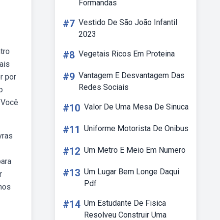
Formandas
#7
Vestido De São João Infantil
2023
tro
#8
Vegetais Ricos Em Proteina
ais
#9
Vantagem E Desvantagem Das
r por
Redes Sociais
o
. Você
#10
Valor De Uma Mesa De Sinuca
#11
Uniforme Motorista De Onibus
vras
#12
Um Metro E Meio Em Numero
para
#13
Um Lugar Bem Longe Daqui
r
Pdf
hos
#14
Um Estudante De Fisica
Resolveu Construir Uma