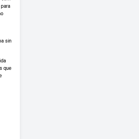
 para
mo
ba sin
ida
is que
e