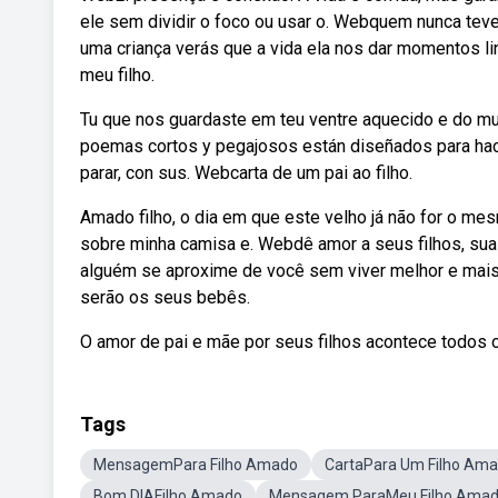
ele sem dividir o foco ou usar o. Webquem nunca teve
uma criança verás que a vida ela nos dar momentos
meu filho.
Tu que nos guardaste em teu ventre aquecido e do m
poemas cortos y pegajosos están diseñados para hacer
parar, con sus. Webcarta de um pai ao filho.
Amado filho, o dia em que este velho já não for o m
sobre minha camisa e. Webdê amor a seus filhos, sua
alguém se aproxime de você sem viver melhor e mais
serão os seus bebês.
O amor de pai e mãe por seus filhos acontece todos
Tags
MensagemPara Filho Amado
CartaPara Um Filho Am
Bom DIAFilho Amado
Mensagem ParaMeu Filho Ama