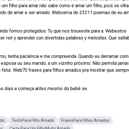
 um filho para amar não sabe como é amar um filho, pois se olha
 lindo de amar e ser amado. Webcerca de 23211 poemas de eu a
undo fomos protegidos. Tu que nos trouxeste para a. Webestos
 reír y aprender con divertidas palabras y melodías. Que salta
esmo, tenha paciência e me compreenda. Quando eu derramar com
 esposa ou seu marido, a um vizinho próximo. Não permita jama
 feliz. Web70 frases para filhos amados pra mostrar que sempr
 os dias e começa antes mesmo do bebê se.
ado
TextoPara Filho Amado
FrasesPara Filhos Amados
do
Carta Para Um FilhoMuito Amado