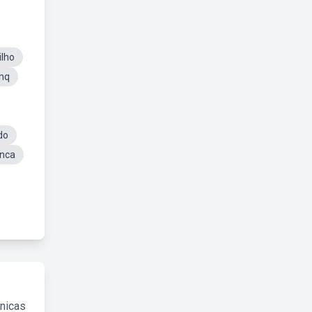
ilho
lhq
do
anca
cnicas