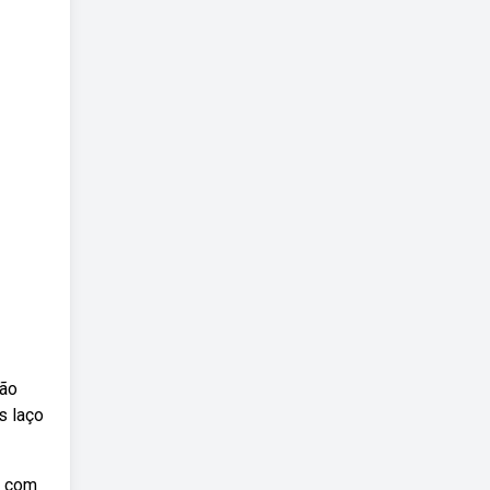
não
s laço
e com