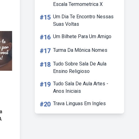
Escala Termometrica X
#15
Um Dia Te Encontro Nessas
Suas Voltas
#16
Um Bilhete Para Um Amigo
#17
Turma Da Mônica Nomes
#18
Tudo Sobre Sala De Aula
Ensino Religioso
#19
Tudo Sala De Aula Artes -
Anos Iniciais
#20
Trava Linguas Em Ingles
a
A