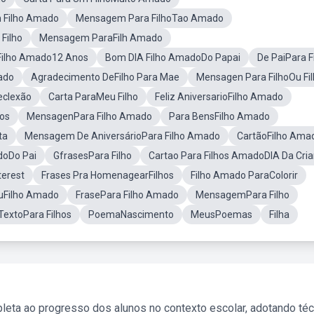
 Filho Amado
Mensagem Para FilhoTao Amado
Filho
Mensagem ParaFilh Amado
ilho Amado12 Anos
Bom DIA Filho AmadoDo Papai
De PaiPara F
ado
Agradecimento DeFilho Para Mae
Mensagen Para FilhoOu Fi
eclexão
Carta ParaMeu Filho
Feliz AniversarioFilho Amado
os
MensagenPara Filho Amado
Para BensFilho Amado
ta
Mensagem De AniversárioPara Filho Amado
CartãoFilho Ama
doDo Pai
GfrasesPara Filho
Cartao Para Filhos AmadoDIA Da Cri
terest
Frases Pra HomenagearFilhos
Filho Amado ParaColorir
uFilho Amado
FrasePara Filho Amado
MensagemPara Filho
TextoPara Filhos
PoemaNascimento
MeusPoemas
Filha
leta ao progresso dos alunos no contexto escolar, adotando té