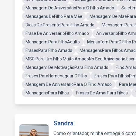
Mensagem De AniversárioPara O Filho Amado
SejeUm
Mensagens DeFilho Para Mãe
Mensagem De MaePara 
Dicas De PresentePara Filho Amado
Mensagem Para F
Frase De AniversárioFilho Amado
AniversarioFilho Am
Mensagem Para FilhoAdulto
Mensafem ParaO Filho R
FrasesPara Filho Amado
MensagensPara Filhos Amad
MSG Para Um Filho Muito AmadoNo Seu Aniversario Escri
Mensagem De MotivaçãoPara Filho Amado
Filho Ama
Frases ParaHomenagear O Filho
Frases Para FilhosPin
Mensgem De AniversarioPara O Filho Amado
Para Me
MensagensPara Filhos
Frases De AmorPara Filhos
Sandra
Como orientador, minha entrega é comp