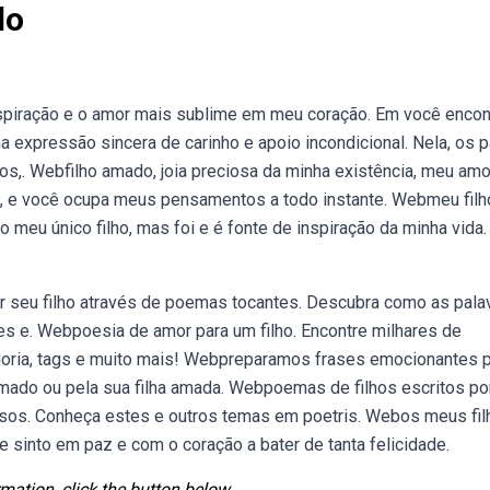
do
nspiração e o amor mais sublime em meu coração. Em você encon
xpressão sincera de carinho e apoio incondicional. Nela, os p
,. Webfilho amado, joia preciosa da minha existência, meu amo
a, e você ocupa meus pensamentos a todo instante. Webmeu filh
 meu único filho, mas foi e é fonte de inspiração da minha vida
r seu filho através de poemas tocantes. Descubra como as pala
es e. Webpoesia de amor para um filho. Encontre milhares de
goria, tags e muito mais! Webpreparamos frases emocionantes 
amado ou pela sua filha amada. Webpoemas de filhos escritos po
osos. Conheça estes e outros temas em poetris. Webos meus fil
 sinto em paz e com o coração a bater de tanta felicidade.
mation, click the button below.