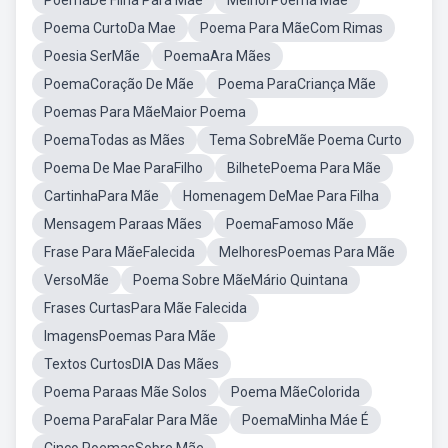
PoemaDe Filha Para Mãe
MelhorPoema Mãe
Poema CurtoDa Mae
Poema Para MãeCom Rimas
Poesia SerMãe
PoemaAra Mães
PoemaCoração De Mãe
Poema ParaCriança Mãe
Poemas Para MãeMaior Poema
PoemaTodas as Mães
Tema SobreMãe Poema Curto
Poema De Mae ParaFilho
BilhetePoema Para Mãe
CartinhaPara Mãe
Homenagem DeMae Para Filha
Mensagem Paraas Mães
PoemaFamoso Mãe
Frase Para MãeFalecida
MelhoresPoemas Para Mãe
VersoMãe
Poema Sobre MãeMário Quintana
Frases CurtasPara Mãe Falecida
ImagensPoemas Para Mãe
Textos CurtosDIA Das Mães
Poema Paraas Mãe Solos
Poema MãeColorida
Poema ParaFalar Para Mãe
PoemaMinha Máe É