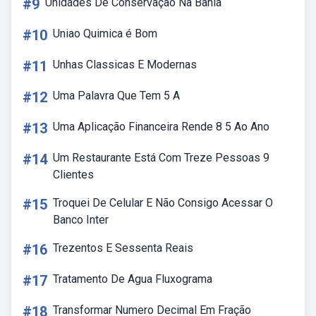
#9
Unidades De Conservação Na Bahia
#10
Uniao Quimica é Bom
#11
Unhas Classicas E Modernas
#12
Uma Palavra Que Tem 5 A
#13
Uma Aplicação Financeira Rende 8 5 Ao Ano
#14
Um Restaurante Está Com Treze Pessoas 9
Clientes
#15
Troquei De Celular E Não Consigo Acessar O
Banco Inter
#16
Trezentos E Sessenta Reais
#17
Tratamento De Agua Fluxograma
#18
Transformar Numero Decimal Em Fração