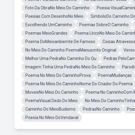
Foto Da ObraNo Meio Do Caminho
Poesia VisualCamin
Poesias Com DesenhoNo Meio
SimboloDo Caminho Do
Escolhendo UmCaminho
Poemas SobreO Caminho
Poemas MeioGrandes
Poema LíricoNo Meio Do Camin
Poema DoMeioanbiemte De Famoso
Coisas Atravess
No Meio Do Caminho PoemaManuscrito Original
Verso
Melhor Uma PedraNo Caminho Do Qu
Pedras PeloCam
Imagem Tinha Uma PedraNo Meio Do Caminho
Parod
Poema No Meio Do CaminhoProva
PoemaMudanças
Poema No Meio Do CaminhoNome Do Criador Do Poema
MoveisNo Meio Do Caminho
Poema No CaminhoCom M
PoemaVisual Dedo Do Meio
No Meio Do CaminhoTinha
Caminho Do MeioBudismo
PedrasNo Caminho
Poe
Poesia No Meio DoVendaval