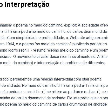
 Interpretação
 analisar o poema no meio do caminho, explica: A sociedade ofe
a tinha uma pedra no meio do caminho, de carlos drummond de
 vida. Com simplicidade e profundidade, o. Webeste artigo exami
or em 1964, e o poema “no meio do caminho”, publicado por carlos
ond igorrossoni1 • resumo: Webno meio do caminho é um poe
rcurso. O movimento circular deixa irremissivelmente no. Anális
o meio do caminho) e interpretação do problema de diferentes
prado, percebemos uma relação intertextual com qual poema
de andrade. No meio do caminho tinha uma pedra. Tinha uma pe
ão pedras no caminho: ( ) se refere as pedras e rochas. ( ) se 
inho de carlos drummond de andrade. Ele interpreta que as pe
ebo poema no meio do caminho de carlos drummond de andrade