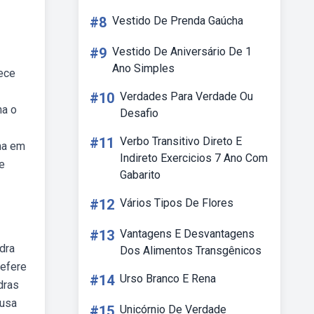
#8
Vestido De Prenda Gaúcha
#9
Vestido De Aniversário De 1
Ano Simples
rece
#10
Verdades Para Verdade Ou
na o
Desafio
#11
Verbo Transitivo Direto E
ma em
Indireto Exercicios 7 Ano Com
e
Gabarito
#12
Vários Tipos De Flores
#13
Vantagens E Desvantagens
dra
Dos Alimentos Transgênicos
refere
#14
Urso Branco E Rena
dras
 usa
#15
Unicórnio De Verdade