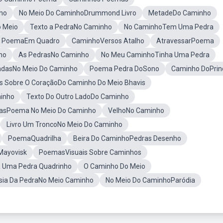
ho
No Meio Do CaminhoDrummond Livro
MetadeDo Caminho
 Meio
Texto a PedraNo Caminho
No CaminhoTem Uma Pedra
PoemaEm Quadro
CaminhoVersos Atalho
AtravessarPoema
ho
As PedrasNo Caminho
No Meu CaminhoTinha Uma Pedra
adasNo Meio Do Caminho
Poema Pedra DoSono
Caminho DoPrin
s Sobre O CoraçãoDo Caminho Do Meio Bhavis
inho
Texto Do Outro LadoDo Caminho
iasPoema No Meio Do Caminho
VelhoNo Caminho
Livro Um TroncoNo Meio Do Caminho
PoemaQuadrilha
Beira Do CaminhoPedras Desenho
ayovisk
PoemasVisuais Sobre Caminhos
 Uma Pedra Quadrinho
O Caminho Do Meio
sia Da PedraNo Meio Caminho
No Meio Do CaminhoParódia