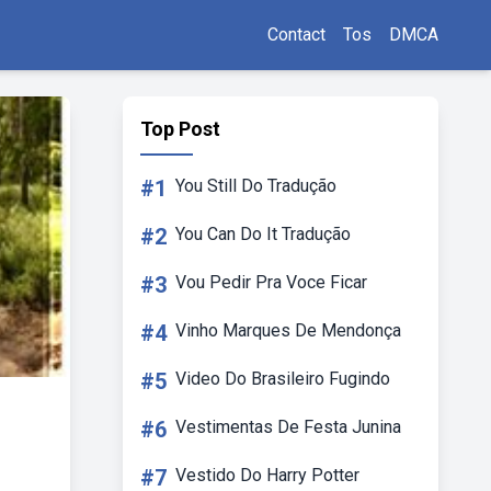
Contact
Tos
DMCA
Top Post
#1
You Still Do Tradução
#2
You Can Do It Tradução
#3
Vou Pedir Pra Voce Ficar
#4
Vinho Marques De Mendonça
#5
Video Do Brasileiro Fugindo
#6
Vestimentas De Festa Junina
#7
Vestido Do Harry Potter