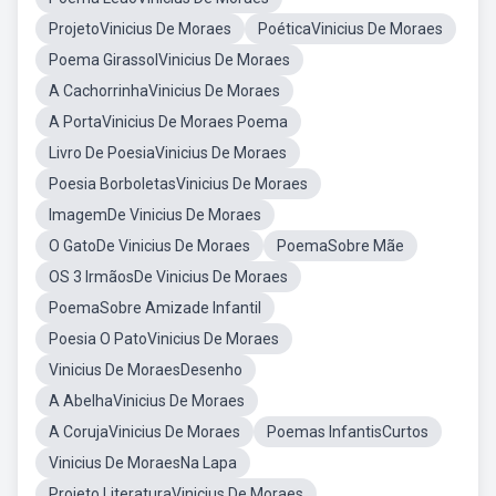
ProjetoVinicius De Moraes
PoéticaVinicius De Moraes
Poema GirassolVinicius De Moraes
A CachorrinhaVinicius De Moraes
A PortaVinicius De Moraes Poema
Livro De PoesiaVinicius De Moraes
Poesia BorboletasVinicius De Moraes
ImagemDe Vinicius De Moraes
O GatoDe Vinicius De Moraes
PoemaSobre Mãe
OS 3 IrmãosDe Vinicius De Moraes
PoemaSobre Amizade Infantil
Poesia O PatoVinicius De Moraes
Vinicius De MoraesDesenho
A AbelhaVinicius De Moraes
A CorujaVinicius De Moraes
Poemas InfantisCurtos
Vinicius De MoraesNa Lapa
Projeto LiteraturaVinicius De Moraes