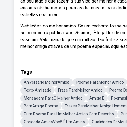
ao seu lado e que fazem a sua vida ser melhor a cad
encontrarás hermosos poemas de amistad para dedica
estrellas nos miran.
Weblições do melhor amigo. Se um cachorro fosse seu
só começou a publicar aos 76 anos,. É legal ter de m
esse um. Vale mais do que um milhão. Tão forte a su
melhor amiga através de um poema especial, aqui es
Tags
Aniversario MelhorAmiga
Poema ParaMelhor Amigo
Texto Amizade
Frase ParaMelhor Amigo
Poema De
Mensagem ParaO Melhor Amigo
Amiga É
Poemas
BomAmigo Poema
Frases ParaMelhor Amigo Homem
Pum Poema Para UmMelhor Amigo Com Desenho
Pu
Obrigado AmigoVocê É Um Amigo
Qualidades DoMeu 