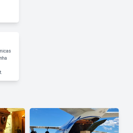
cnicas
inha
.