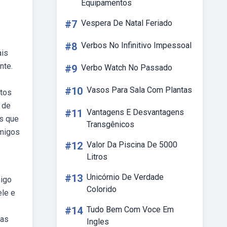
Equipamentos
#7
Vespera De Natal Feriado
#8
Verbos No Infinitivo Impessoal
ais
nte.
#9
Verbo Watch No Passado
#10
Vasos Para Sala Com Plantas
itos
 de
#11
Vantagens E Desvantagens
es que
Transgênicos
amigos
#12
Valor Da Piscina De 5000
Litros
#13
Unicórnio De Verdade
migo
Colorido
le e
#14
Tudo Bem Com Voce Em
tas
Ingles