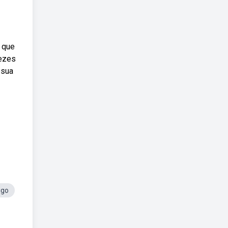
 que
vezes
 sua
igo