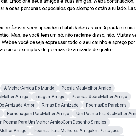
a dia. Emocione seus amigos e suas amigas. Weba continuación,
r a esas personas especiales que siempre están a tu lado. Las
 professor você aprenderia habilidades assim: A poeta goiana,
ontão. Mas, se você tem um só, não reclame disso, não. Muitas 
a. Webse você deseja expressar todo o seu carinho e apreço por
tão cinco exemplos de poemas de amizade de quatro.
A MelhorAmiga Do Mundo
Poesia MeuMelhor Amigo
Melhor Amigo
ImagemAmigo
Poemas SobreMelhor Amigo
De Amizade Amor
Rimas De Amizade
PoemasDe Parabens
Homenagem ParaMelhor Amigo
Um Poema Pra SeuMelhor Am
m Poema Para Um Melhor AmigoCom Desenho Simples
Melhor Amigo
Poemas Para Melhores AmigoEm Portugues