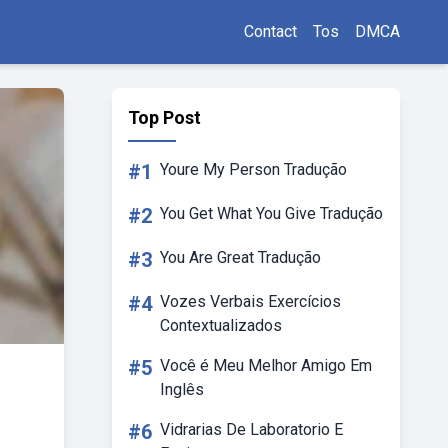
Contact
Tos
DMCA
Top Post
#1
Youre My Person Tradução
#2
You Get What You Give Tradução
#3
You Are Great Tradução
#4
Vozes Verbais Exercícios
Contextualizados
#5
Você é Meu Melhor Amigo Em
Inglês
#6
Vidrarias De Laboratorio E