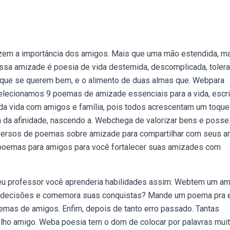
em a importância dos amigos. Mais que uma mão estendida, m
ossa amizade é poesia de vida destemida, descomplicada, tolera
 que se querem bem, e o alimento de duas almas que. Webpara
selecionamos 9 poemas de amizade essenciais para a vida, escr
da vida com amigos e família, pois todos acrescentam um toque
a da afinidade, nascendo a. Webchega de valorizar bens e poss
 versos de poemas sobre amizade para compartilhar com seus 
poemas para amigos para você fortalecer suas amizades com
eu professor você aprenderia habilidades assim: Webtem um a
s decisões e comemora suas conquistas? Mande um poema pra e
mas de amigos. Enfim, depois de tanto erro passado. Tantas
 velho amigo. Weba poesia tem o dom de colocar por palavras mui