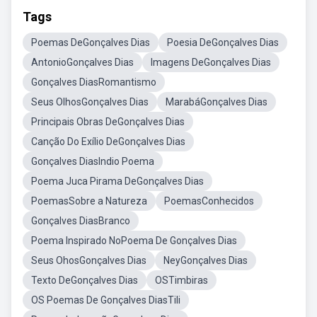
Tags
Poemas DeGonçalves Dias
Poesia DeGonçalves Dias
AntonioGonçalves Dias
Imagens DeGonçalves Dias
Gonçalves DiasRomantismo
Seus OlhosGonçalves Dias
MarabáGonçalves Dias
Principais Obras DeGonçalves Dias
Canção Do Exílio DeGonçalves Dias
Gonçalves DiasIndio Poema
Poema Juca Pirama DeGonçalves Dias
PoemasSobre a Natureza
PoemasConhecidos
Gonçalves DiasBranco
Poema Inspirado NoPoema De Gonçalves Dias
Seus OhosGonçalves Dias
NeyGonçalves Dias
Texto DeGonçalves Dias
OSTimbiras
OS Poemas De Gonçalves DiasTili