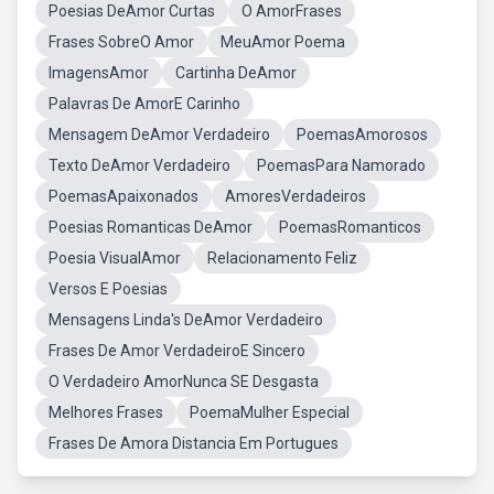
Poesias DeAmor Curtas
O AmorFrases
Frases SobreO Amor
MeuAmor Poema
ImagensAmor
Cartinha DeAmor
Palavras De AmorE Carinho
Mensagem DeAmor Verdadeiro
PoemasAmorosos
Texto DeAmor Verdadeiro
PoemasPara Namorado
PoemasApaixonados
AmoresVerdadeiros
Poesias Romanticas DeAmor
PoemasRomanticos
Poesia VisualAmor
Relacionamento Feliz
Versos E Poesias
Mensagens Linda's DeAmor Verdadeiro
Frases De Amor VerdadeiroE Sincero
O Verdadeiro AmorNunca SE Desgasta
Melhores Frases
PoemaMulher Especial
Frases De Amora Distancia Em Portugues