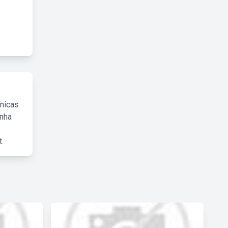
cnicas
inha
.