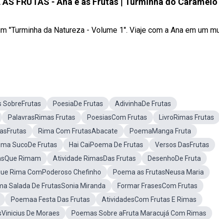
 FRUTAS - Ana e as Frutas | Turminha do Caramelo
lbum "Turminha da Natureza - Volume 1". Viaje com a Ana em um 
s SobreFrutas
PoesiaDe Frutas
AdivinhaDe Frutas
PalavrasRimas Frutas
PoesiasCom Frutas
LivroRimas Frutas
sFrutas
Rima Com FrutasAbacate
PoemaManga Fruta
ma SucoDe Frutas
Hai CaiPoema De Frutas
Versos DasFrutas
asQue Rimam
Atividade RimasDas Frutas
DesenhoDe Fruta
Que Rima ComPoderoso Chefinho
Poema as FrutasNeusa Maria
a Salada De FrutasSonia Miranda
Formar FrasesCom Frutas
Poemaa Festa Das Frutas
AtividadesCom Frutas E Rimas
sVinicius De Moraes
Poemas Sobre aFruta Maracujá Com Rimas