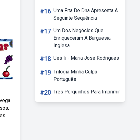
#16
Uma Fita De Dna Apresenta A
Seguinte Sequência
#17
Um Dos Negócios Que
Enriqueceram A Burguesia
Inglesa
#18
Ues Ii - Maria José Rodrigues
#19
Trilogia Minha Culpa
Português
#20
Tres Porquinhos Para Imprimir
vega.
sos,
tes