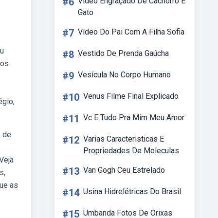
#6
Vídeo Engraçado De Cachorro E
Gato
#7
Vídeo Do Pai Com A Filha Sofia
eu
#8
Vestido De Prenda Gaúcha
tos
#9
Vesícula No Corpo Humano
#10
Venus Filme Final Explicado
égio,
#11
Vc E Tudo Pra Mim Meu Amor
s de
#12
Varias Caracteristicas E
Propriedades De Moleculas
Veja
#13
Van Gogh Ceu Estrelado
s,
que as
#14
Usina Hidrelétricas Do Brasil
#15
Umbanda Fotos De Orixas