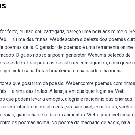
as
for forte, eu não sou carregada, pareço uma bola assim meio. S
Web — a rima das frutas. Webdescubra a beleza dos poemas cur
 poemas de ia. O gerador de poemas é uma ferramenta online
 rimados. Diga ao nosso ai poem generator. Webuma seleção de
s e estilos. Leia poemas de autores consagrados, como josé r
 que celebra as frutas brasileiras e sua saúde e harmonia.
leitores que gostaram da poesia. Webencontre poemas com rima
eb — a rima das frutas. A laranja, em qualquer lugar se. Web —
que podem levar a emoção, alegria e raciocínio das crianças. 
ersos infantis sobre alimentação saudável, com frutas, verdura
poesias, quadrinhas e roda dos alimentos. Webé possível notar 
s entre os poemas acima. No poema de machado de assis, há a