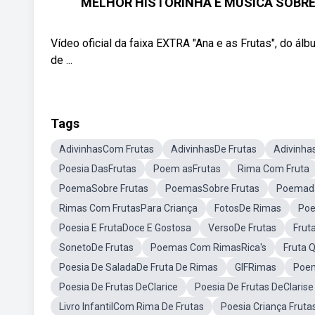
MELHOR HISTORINHA E MÚSICA SOBRE AS
Vídeo oficial da faixa EXTRA "Ana e as Frutas", do á
de ...
Tags
AdivinhasCom Frutas
AdivinhasDe Frutas
Adivinha
Poesia DasFrutas
Poem asFrutas
Rima Com Fruta
PoemaSobre Frutas
PoemasSobre Frutas
Poemada
Rimas Com FrutasPara Criança
FotosDe Rimas
Poe
Poesia E FrutaDoce E Gostosa
VersoDe Frutas
Frut
SonetoDe Frutas
Poemas Com RimasRica's
Fruta 
Poesia De SaladaDe Fruta De Rimas
GIFRimas
Poem
Poesia De Frutas DeClarice
Poesia De Frutas DeClarise
Livro InfantilCom Rima De Frutas
Poesia Criança Fruta