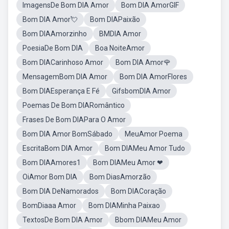
ImagensDe Bom DIA Amor
Bom DIA AmorGIF
Bom DIA Amor💘
Bom DIAPaixão
Bom DIAAmorzinho
BMDIA Amor
PoesiaDe Bom DIA
Boa NoiteAmor
Bom DIACarinhoso Amor
Bom DIA Amor🌹
MensagemBom DIA Amor
Bom DIA AmorFlores
Bom DIAEsperança E Fé
GifsbomDIA Amor
Poemas De Bom DIARomântico
Frases De Bom DIAPara O Amor
Bom DIA Amor BomSábado
MeuAmor Poema
EscritaBom DIA Amor
Bom DIAMeu Amor Tudo
Bom DIAAmores1
Bom DIAMeu Amor ❤
OiAmor Bom DIA
Bom DiasAmorzão
Bom DIA DeNamorados
Bom DIACoração
BomDiaaa Amor
Bom DIAMinha Paixao
TextosDe Bom DIA Amor
Bbom DIAMeu Amor