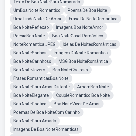
Texto De Boa NoitePara Namorada
UmBoa Noite Romantico
Poema De Boa Noite
Uma LindaNoite De Amor
Frase De NoiteRomantica
Boa NoiteReflexão
Imagens Boa NoiteAmor
PoesiaBoa Noite
Boa NoiteCasal Romântico
NoiteRomantica JPEG
Ideias De NoitesRomânticas
Boa NoiteSonhos
Imagem DaNoite Romantica
Boa NoiteCarinhoso
MSG Boa NoiteRomântica
Boa NoiteJovem
Boa NoiteCheiroso
Frases RomanticasBoa Noite
Boa NoitePara Amor Distante
AmemBoa Noite
Boa NoiteElegante
CoupleRomântico Boa Noite
Boa NoitePoetico
Boa NoiteViver De Amor
Poemas De Boa NoiteCom Carinho
Boa NoitePara Amada
Imagens De Boa NoiteRomanticas