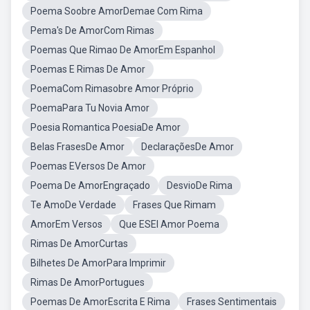
Poema Soobre AmorDemae Com Rima
Pema's De AmorCom Rimas
Poemas Que Rimao De AmorEm Espanhol
Poemas E Rimas De Amor
PoemaCom Rimasobre Amor Próprio
PoemaPara Tu Novia Amor
Poesia Romantica PoesiaDe Amor
Belas FrasesDe Amor
DeclaraçõesDe Amor
Poemas EVersos De Amor
Poema De AmorEngraçado
DesvioDe Rima
Te AmoDe Verdade
Frases Que Rimam
AmorEm Versos
Que ESEl Amor Poema
Rimas De AmorCurtas
Bilhetes De AmorPara Imprimir
Rimas De AmorPortugues
Poemas De AmorEscrita E Rima
Frases Sentimentais