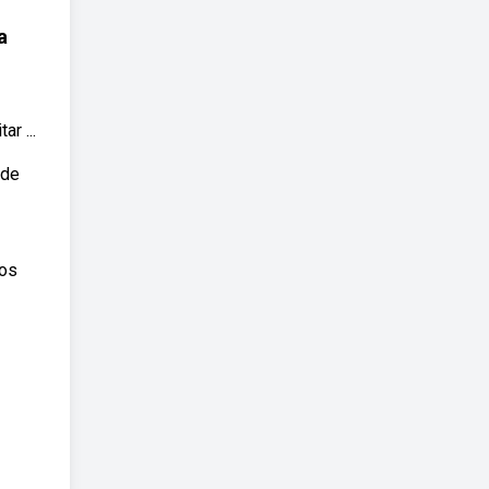
a
r ...
 de
mos