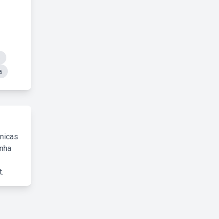
o
a
cnicas
inha
.