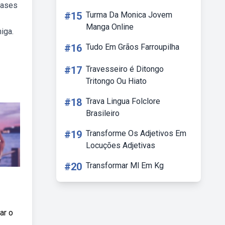
rases
#15
Turma Da Monica Jovem
Manga Online
iga.
#16
Tudo Em Grãos Farroupilha
#17
Travesseiro é Ditongo
Tritongo Ou Hiato
#18
Trava Lingua Folclore
Brasileiro
#19
Transforme Os Adjetivos Em
Locuções Adjetivas
#20
Transformar Ml Em Kg
ar o