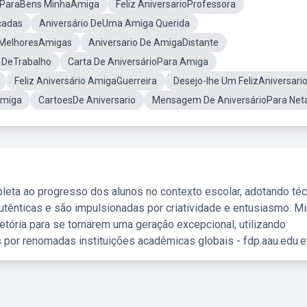
ParaBens MinhaAmiga
Feliz AniversarioProfessora
çadas
Aniversário DeUma Amiga Querida
 MelhoresAmigas
Aniversario De AmigaDistante
a DeTrabalho
Carta De AniversárioPara Amiga
Feliz Aniversário AmigaGuerreira
Desejo-lhe Um FelizAniversari
Amiga
CartoesDe Aniversario
Mensagem De AniversárioPara Net
leta ao progresso dos alunos no contexto escolar, adotando té
tênticas e são impulsionadas por criatividade e entusiasmo. M
etória para se tornarem uma geração excepcional, utilizando
 por renomadas instituições acadêmicas globais - fdp.aau.edu.et