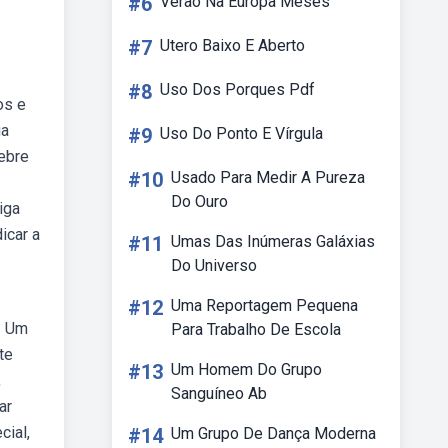
#6
Verao Na Europa Meses
#7
Utero Baixo E Aberto
#8
Uso Dos Porques Pdf
os e
ua
#9
Uso Do Ponto E Vírgula
ebre
#10
Usado Para Medir A Pureza
Do Ouro
iga
icar a
#11
Umas Das Inúmeras Galáxias
Do Universo
#12
Uma Reportagem Pequena
! Um
Para Trabalho De Escola
te
#13
Um Homem Do Grupo
,
Sanguíneo Ab
ar
cial,
#14
Um Grupo De Dança Moderna