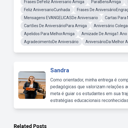
Frases DeFeliz Aniversario Amiga
ParaBensAmiga
Feliz AniversarioCunhada
Frases De AniversárioEngra
Mensagens EVANGELICASDe Aniversario
Cartas Para
Cartões De AniversárioPara Amiga
Aniversário Coleg
Apelidos Para MelhorAmiga
Amizade De Amiga1 Ano
AgradecimentoDe Aniversário
AniversárioDa Melhor 
Sandra
Como orientador, minha entrega é comp
pedagógicas que valorizam relações au
meta é guiar os estudantes em sua traj
estratégias educacionais reconhecidas
Related Posts