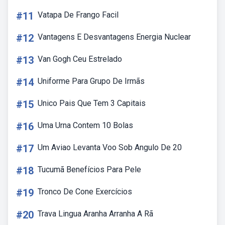
#11
Vatapa De Frango Facil
#12
Vantagens E Desvantagens Energia Nuclear
#13
Van Gogh Ceu Estrelado
#14
Uniforme Para Grupo De Irmãs
#15
Unico Pais Que Tem 3 Capitais
#16
Uma Urna Contem 10 Bolas
#17
Um Aviao Levanta Voo Sob Angulo De 20
#18
Tucumã Benefícios Para Pele
#19
Tronco De Cone Exercícios
#20
Trava Lingua Aranha Arranha A Rã