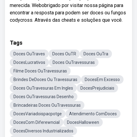
merecida. Webobrigado por visitar nossa página para
encontrar a resposta para podem ser doces ou fungos
codycross. Através das cheats e soluções que você.
Tags
Doces OuTraves
Doces OuTR
Doces OuTra
DocesLucrativos
Doces OuTravessuras
Filme Doces OuTravessuras
Brindes DeDoces Ou Travessuras
DocesEm Excesso
Doces OuTravesuras Em Ingles
DocesPrejudiciais
Doces OuTravessuras Desenho
Brincadeiras Doces OuTravessuras
DocesVariadoispacpotge
Atendimento ComDoces
DocesCom Diferewncial
DocesHalloween
DocesDiversos Industrializados