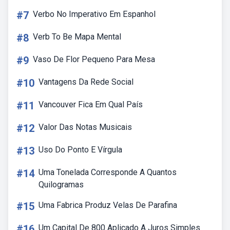
#7
Verbo No Imperativo Em Espanhol
#8
Verb To Be Mapa Mental
#9
Vaso De Flor Pequeno Para Mesa
#10
Vantagens Da Rede Social
#11
Vancouver Fica Em Qual País
#12
Valor Das Notas Musicais
#13
Uso Do Ponto E Vírgula
#14
Uma Tonelada Corresponde A Quantos
Quilogramas
#15
Uma Fabrica Produz Velas De Parafina
#16
Um Capital De 800 Aplicado A Juros Simples