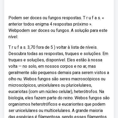
Podem ser doces ou fungos respostas. T r u f a s. «
anterior todos enigma 4 respostas próximo ».
Webpodem ser doces ou fungos. A solução para este
nível:
T r u f a s. 3,70 fora de 5 ) voltar à lista de níveis.
Descubra todas as respostas, truques e soluções. Em
truques e soluções, disponível. Eles estão à nossa
volta — no solo, em nossos corpos e no ar, mas
geralmente são pequenos demais para serem vistos a
olho nu. Webos fungos são seres macroscópicos ou
microscópicos, unicelulares ou pluricelulares,
eucariotas (com um núcleo celular), heterótrofos. Na
biologia, eles fazem parte do reino. Webos fungos são
organismos heterotróficos e eucariontes que podem
ser unicelulares ou multicelulares. A grande maioria
das espécies é filamentosa, sendo esses filamentos.