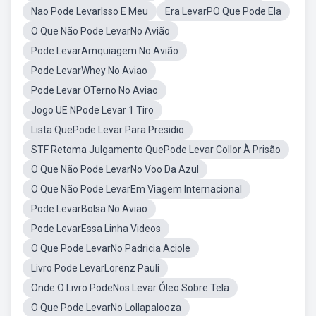
Nao Pode LevarIsso E Meu
Era LevarPO Que Pode Ela
O Que Não Pode LevarNo Avião
Pode LevarAmquiagem No Avião
Pode LevarWhey No Aviao
Pode Levar OTerno No Aviao
Jogo UE NPode Levar 1 Tiro
Lista QuePode Levar Para Presidio
STF Retoma Julgamento QuePode Levar Collor À Prisão
O Que Não Pode LevarNo Voo Da Azul
O Que Não Pode LevarEm Viagem Internacional
Pode LevarBolsa No Aviao
Pode LevarEssa Linha Videos
O Que Pode LevarNo Padricia Aciole
Livro Pode LevarLorenz Pauli
Onde O Livro PodeNos Levar Óleo Sobre Tela
O Que Pode LevarNo Lollapalooza