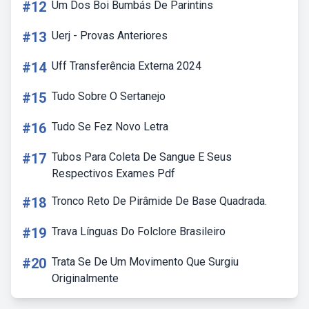
#12
Um Dos Boi Bumbás De Parintins
#13
Uerj - Provas Anteriores
#14
Uff Transferência Externa 2024
#15
Tudo Sobre O Sertanejo
#16
Tudo Se Fez Novo Letra
#17
Tubos Para Coleta De Sangue E Seus
Respectivos Exames Pdf
#18
Tronco Reto De Pirâmide De Base Quadrada.
#19
Trava Línguas Do Folclore Brasileiro
#20
Trata Se De Um Movimento Que Surgiu
Originalmente