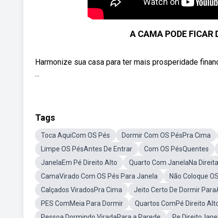
A CAMA PODE FICAR
Harmonize sua casa para ter mais prosperidade financ
...
Tags
Toca AquiCom OS Pés
Dormir Com OS PésPra Cima
Limpe OS PésAntes De Entrar
Com OS PésQuentes
JanelaEm Pé Direito Alto
Quarto Com JanelaNa Direit
CamaVirado Com OS Pés Para Janela
Não Coloque O
Calçados ViradosPra Cima
Jeito Certo De Dormir ParaA
PES ComMeia Para Dormir
Quartos ComPé Direito Alt
Pessoa Dormindo ViradaPara a Parede
Pe DireitoJane