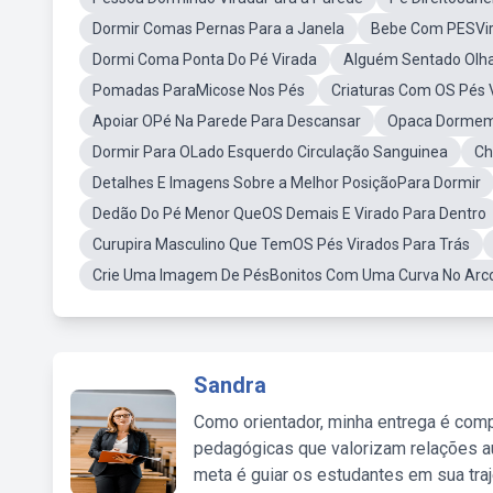
Dormir Comas Pernas Para a Janela
Bebe Com PESVir
Dormi Coma Ponta Do Pé Virada
Alguém Sentado Olh
Pomadas ParaMicose Nos Pés
Criaturas Com OS Pés 
Apoiar OPé Na Parede Para Descansar
Opaca Dormem
Dormir Para OLado Esquerdo Circulação Sanguinea
Ch
Detalhes E Imagens Sobre a Melhor PosiçãoPara Dormir
Dedão Do Pé Menor QueOS Demais E Virado Para Dentro
Curupira Masculino Que TemOS Pés Virados Para Trás
Crie Uma Imagem De PésBonitos Com Uma Curva No Arc
Sandra
Como orientador, minha entrega é comp
pedagógicas que valorizam relações au
meta é guiar os estudantes em sua traj