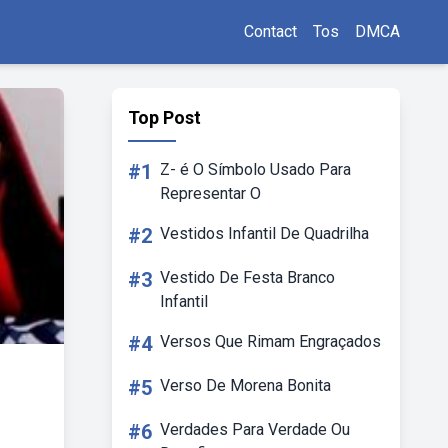
Contact
Tos
DMCA
Top Post
#1
Z- é O Símbolo Usado Para
Representar O
#2
Vestidos Infantil De Quadrilha
#3
Vestido De Festa Branco
Infantil
#4
Versos Que Rimam Engraçados
#5
Verso De Morena Bonita
#6
Verdades Para Verdade Ou