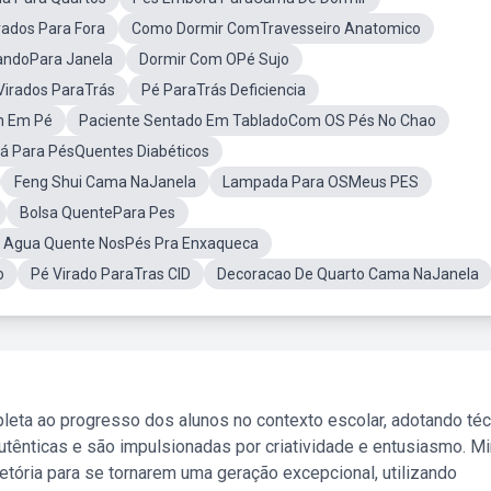
ados Para Fora
Como Dormir ComTravesseiro Anatomico
andoPara Janela
Dormir Com OPé Sujo
Virados ParaTrás
Pé ParaTrás Deficiencia
 Em Pé
Paciente Sentado Em TabladoCom OS Pés No Chao
á Para PésQuentes Diabéticos
Feng Shui Cama NaJanela
Lampada Para OSMeus PES
Bolsa QuentePara Pes
Agua Quente NosPés Pra Enxaqueca
o
Pé Virado ParaTras CID
Decoracao De Quarto Cama NaJanela
leta ao progresso dos alunos no contexto escolar, adotando té
tênticas e são impulsionadas por criatividade e entusiasmo. M
etória para se tornarem uma geração excepcional, utilizando