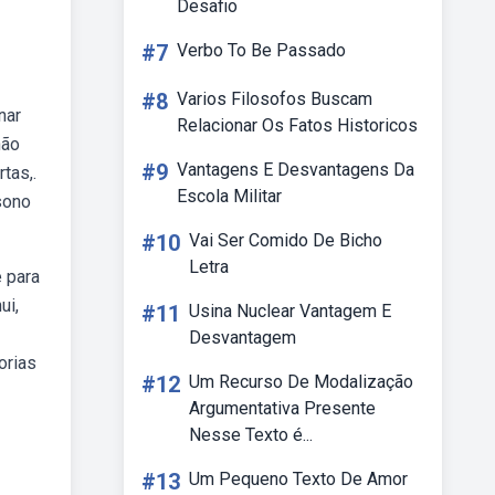
Desafio
#7
Verbo To Be Passado
#8
Varios Filosofos Buscam
nar
Relacionar Os Fatos Historicos
não
#9
Vantagens E Desvantagens Da
tas,.
Escola Militar
sono
#10
Vai Ser Comido De Bicho
Letra
 para
ui,
#11
Usina Nuclear Vantagem E
Desvantagem
orias
#12
Um Recurso De Modalização
Argumentativa Presente
Nesse Texto é...
#13
Um Pequeno Texto De Amor