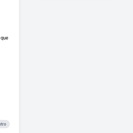
 que
ntro