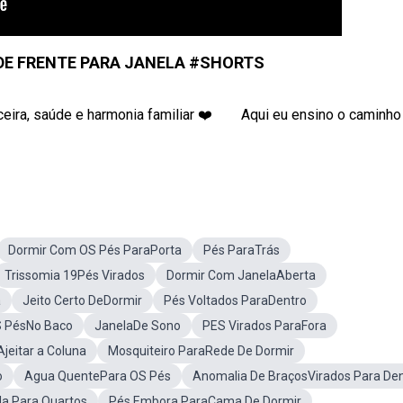
 DE FRENTE PARA JANELA #SHORTS
eira, saúde e harmonia familiar ❤️ ⠀⠀ Aqui eu ensino o caminho
Dormir Com OS Pés ParaPorta
Pés ParaTrás
Trissomia 19Pés Virados
Dormir Com JanelaAberta
a
Jeito Certo DeDormir
Pés Voltados ParaDentro
S PésNo Baco
JanelaDe Sono
PES Virados ParaFora
jeitar a Coluna
Mosquiteiro ParaRede De Dormir
o
Agua QuentePara OS Pés
Anomalia De BraçosVirados Para De
la Para Quartos
Pés Embora ParaCama De Dormir