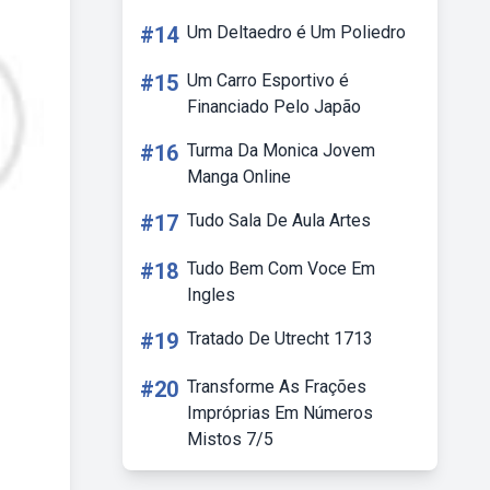
#14
Um Deltaedro é Um Poliedro
#15
Um Carro Esportivo é
Financiado Pelo Japão
#16
Turma Da Monica Jovem
Manga Online
#17
Tudo Sala De Aula Artes
#18
Tudo Bem Com Voce Em
Ingles
#19
Tratado De Utrecht 1713
#20
Transforme As Frações
Impróprias Em Números
Mistos 7/5