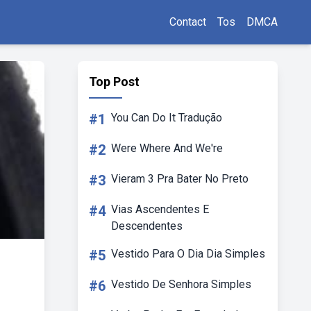
Contact
Tos
DMCA
Top Post
#1
You Can Do It Tradução
#2
Were Where And We're
#3
Vieram 3 Pra Bater No Preto
#4
Vias Ascendentes E
Descendentes
#5
Vestido Para O Dia Dia Simples
#6
Vestido De Senhora Simples