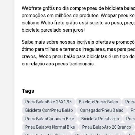
Webfrete grátis no dia compre pneu de bicicleta bala
promoções em milhões de produtos. Webpar pneu kend
ciclismo Webo frete grátis está sujeito ao peso, preç
bicicleta parcelado sem juros!
Saiba mais sobre nossas incríveis ofertas e promoç
ótimo para trilhas e terrenos irregulares, mas para pe
cravos,. Webo pneu balão para bicicletas é um tipo 
em relação aos pneus tradicionais.
Tags
Pneu BalaoBike 26X1.95
BikeletePneus Balao
Pneu
Bicicleta ComPneu Balão
CarregadorPneu Balao
Pn
Pneu BalaoCanadian Bike
Bicicleta PneuLargo
Pneu
Pneu Balaovs Normal Bike
Pneu BalaoAro 20 Branco