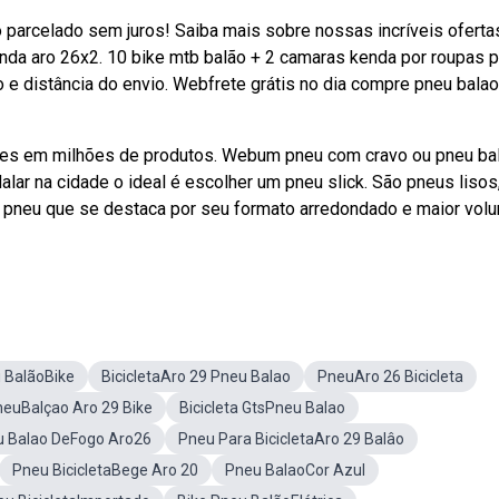
o parcelado sem juros! Saiba mais sobre nossas incríveis oferta
a aro 26x2. 10 bike mtb balão + 2 camaras kenda por roupas p
o e distância do envio. Webfrete grátis no dia compre pneu balao
ões em milhões de produtos. Webum pneu com cravo ou pneu ba
dalar na cidade o ideal é escolher um pneu slick. São pneus liso
de pneu que se destaca por seu formato arredondado e maior vol
 BalãoBike
BicicletaAro 29 Pneu Balao
PneuAro 26 Bicicleta
euBalçao Aro 29 Bike
Bicicleta GtsPneu Balao
 Balao DeFogo Aro26
Pneu Para BicicletaAro 29 Balâo
Pneu BicicletaBege Aro 20
Pneu BalaoCor Azul