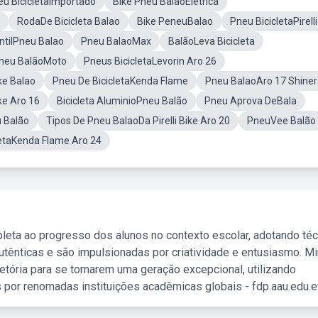
eu BicicletaImportado
Bike Pneu BalãoElétrica
RodaDe Bicicleta Balao
Bike PeneuBalao
Pneu BicicletaPirelli
antilPneu Balao
Pneu BalaoMax
BalãoLeva Bicicleta
neu BalãoMoto
Pneus BicicletaLevorin Aro 26
ke Balao
Pneu De BicicletaKenda Flame
Pneu BalaoAro 17 Shine
ke Aro 16
Bicicleta AluminioPneu Balão
Pneu Aprova DeBala
u Balão
Tipos De Pneu BalaoDa Pirelli Bike Aro 20
PneuVee Balão
letaKenda Flame Aro 24
leta ao progresso dos alunos no contexto escolar, adotando té
tênticas e são impulsionadas por criatividade e entusiasmo. M
etória para se tornarem uma geração excepcional, utilizando
 por renomadas instituições acadêmicas globais - fdp.aau.edu.et