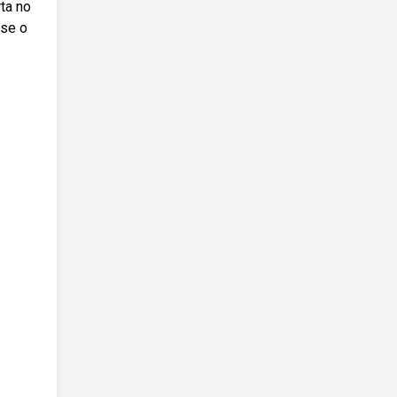
ta no
sse o