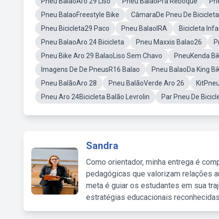
Pneu BalaoAro 29 Liso
Pneu BalaoPra Reboque
Pn
Pneu BalaoFreestyle Bike
CâmaraDe Pneu De Bicicleta
Pneu Bicicleta29 Paco
Pneu BalaoIRA
Bicicleta Inf
Pneu BalaoAro 24 Bicicleta
Pneu Maxxis Balao26
P
Pneu Bike Aro 29 BalaoLiso Sem Chavo
PneuKenda Bi
Imagens De De PneusR16 Balao
Pneu BalaoDa King Bi
Pneu BalãoAro 28
Pneu BalãoVerde Aro 26
KitPne
Pneu Aro 24Bicicleta Balão Levrolin
Par Pneu De Bicic
Sandra
Como orientador, minha entrega é comp
pedagógicas que valorizam relações au
meta é guiar os estudantes em sua traj
estratégias educacionais reconhecidas