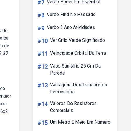
#7
Verbo Poder Em Espanhol
#8
Verbo Find No Passado
#9
Verbo 3 Ano Atividades
s de
Saiba
#10
Ver Grilo Verde Significado
ao de
#11
Velocidade Orbital Da Terra
8 37
#12
Vaso Sanitário 25 Cm Da
Parede
#13
Vantagens Dos Transportes
pre
Ferroviarios
 maior
#14
Valores De Resistores
laxa
Comerciais
26x2.
#15
Um Metro E Meio Em Numero