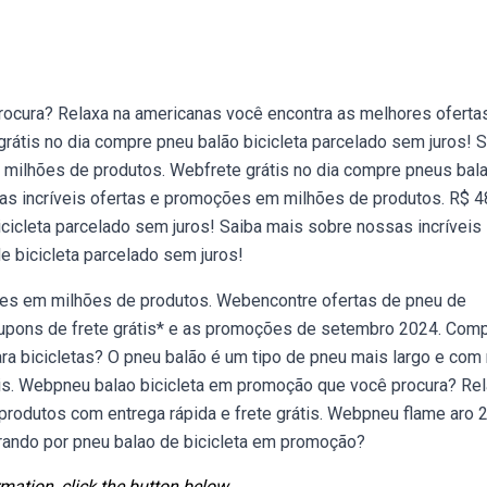
ocura? Relaxa na americanas você encontra as melhores oferta
grátis no dia compre pneu balão bicicleta parcelado sem juros! 
 milhões de produtos. Webfrete grátis no dia compre pneus bal
sas incríveis ofertas e promoções em milhões de produtos. R$ 4
icicleta parcelado sem juros! Saiba mais sobre nossas incríveis
e bicicleta parcelado sem juros!
ões em milhões de produtos. Webencontre ofertas de pneu de
 cupons de frete grátis* e as promoções de setembro 2024. Com
a bicicletas? O pneu balão é um tipo de pneu mais largo e com
s. Webpneu balao bicicleta em promoção que você procura? Re
produtos com entrega rápida e frete grátis. Webpneu flame aro 
curando por pneu balao de bicicleta em promoção?
mation, click the button below.