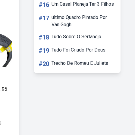
#16
Um Casal Planeja Ter 3 Filhos
#17
último Quadro Pintado Por
Van Gogh
#18
Tudo Sobre O Sertanejo
#19
Tudo Foi Criado Por Deus
#20
Trecho De Romeu E Julieta
. 95
ê