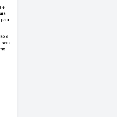
s e
ara
 para
lão é
s, sem
ume