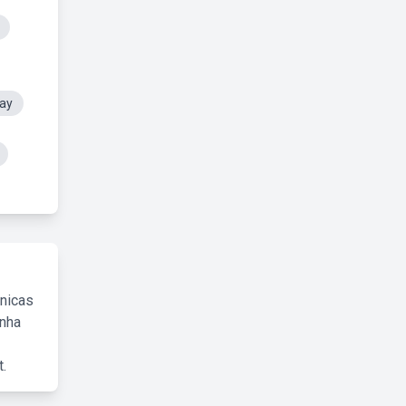
ray
cnicas
inha
.