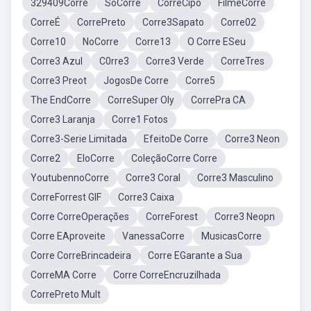
329409Corre
SoCorre
CorreCipó
FilmeCorre
CorreÉ
CorrePreto
Corre3Sapato
Corre02
Corre10
NoCorre
Corre13
O Corre ESeu
Corre3 Azul
C0rre3
Corre3 Verde
CorreTres
Corre3 Preot
JogosDe Corre
Corre5
The EndCorre
CorreSuper Oly
CorrePra CA
Corre3 Laranja
Corre1 Fotos
Corre3-Serie Limitada
EfeitoDe Corre
Corre3 Neon
Corre2
EloCorre
ColeçãoCorre Corre
YoutubennoCorre
Corre3 Coral
Corre3 Masculino
CorreForrest GIF
Corre3 Caixa
Corre CorreOperações
CorreForest
Corre3 Neopn
Corre EAproveite
VanessaCorre
MusicasCorre
Corre CorreBrincadeira
Corre EGarante a Sua
CorreMA Corre
Corre CorreEncruzilhada
CorrePreto Mult