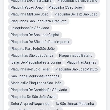
Plaquinha DeOlha a Chuva
Plaquinhas DeAniversário
PlaquinhaSçao Joao
Plaquinha QSão João
Plaquinha MDFSão João
Plaquinha DeFeliz São João
Plaquinhas São JoãoPara Tirar Foto
LplaquinhasDe São Joao
Plaquinhas De Sao JoaoCaipira
Plaquinhas De São JoãoPara Imprimir
Plaquina Para FotoSão João
Plaquinhas São JoãoCanva
PlaquinhaJoo Betano
Ideias De PlaquinhaFesta Junina
PlaquinhasJuninas
PlaquinhasRefúgio Teller
Plaquinha São JoãoMatuto
São João PlaquinhasRedondas
ModelosDe Plaquinhas São João
Plaquinhas De ComidasDe São João
Plaquinha De São JoãoVazia
Setor ArquivoPlaquinhas
Ta Bão DemaisPlaquinha