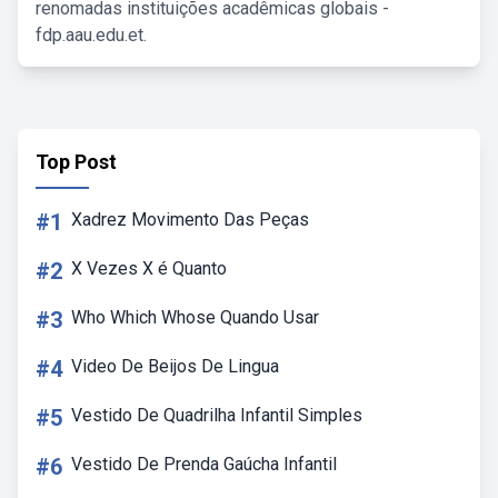
renomadas instituições acadêmicas globais -
fdp.aau.edu.et.
Top Post
#1
Xadrez Movimento Das Peças
#2
X Vezes X é Quanto
#3
Who Which Whose Quando Usar
#4
Video De Beijos De Lingua
#5
Vestido De Quadrilha Infantil Simples
#6
Vestido De Prenda Gaúcha Infantil