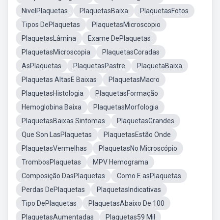
NivelPlaquetas
PlaquetasBaixa
PlaquetasFotos
Tipos DePlaquetas
PlaquetasMicroscopio
PlaquetasLâmina
Exame DePlaquetas
PlaquetasMicroscopia
PlaquetasCoradas
AsPlaquetas
PlaquetasPastre
PlaquetaBaixa
Plaquetas AltasE Baixas
PlaquetasMacro
PlaquetasHistologia
PlaquetasFormação
Hemoglobina Baixa
PlaquetasMorfologia
PlaquetasBaixas Sintomas
PlaquetasGrandes
Que Son LasPlaquetas
PlaquetasEstão Onde
PlaquetasVermelhas
PlaquetasNo Microscópio
TrombosPlaquetas
MPV Hemograma
Composição DasPlaquetas
Como E asPlaquetas
Perdas DePlaquetas
PlaquetasIndicativas
Tipo DePlaquetas
PlaquetasAbaixo De 100
PlaquetasAumentadas
Plaquetas59 Mil