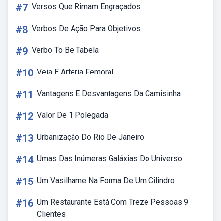
#7
Versos Que Rimam Engraçados
#8
Verbos De Ação Para Objetivos
#9
Verbo To Be Tabela
#10
Veia E Arteria Femoral
#11
Vantagens E Desvantagens Da Camisinha
#12
Valor De 1 Polegada
#13
Urbanização Do Rio De Janeiro
#14
Umas Das Inúmeras Galáxias Do Universo
#15
Um Vasilhame Na Forma De Um Cilindro
#16
Um Restaurante Está Com Treze Pessoas 9
Clientes