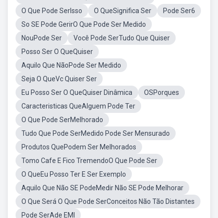
O Que Pode SerIsso
O QueSignifica Ser
Pode Ser6
So SE Pode GerirO Que Pode Ser Medido
NouPode Ser
Você Pode SerTudo Que Quiser
Posso Ser O QueQuiser
Aquilo Que NãoPode Ser Medido
Seja O QueVc Quiser Ser
Eu Posso Ser O QueQuiser Dinâmica
OSPorques
Caracteristicas QueAlguem Pode Ter
O Que Pode SerMelhorado
Tudo Que Pode SerMedido Pode Ser Mensurado
Produtos QuePodem Ser Melhorados
Tomo Cafe E Fico TremendoO Que Pode Ser
O QueEu Posso Ter E Ser Exemplo
Aquilo Que Não SE PodeMedir Não SE Pode Melhorar
O Que Será O Que Pode SerConceitos Não Tão Distantes
Pode SerAde EMI