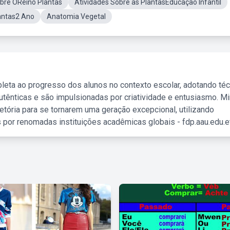
bre OReino Plantas
Atividades Sobre as PlantasEducação Infantil
antas2 Ano
Anatomia Vegetal
leta ao progresso dos alunos no contexto escolar, adotando té
tênticas e são impulsionadas por criatividade e entusiasmo. M
etória para se tornarem uma geração excepcional, utilizando
 por renomadas instituições acadêmicas globais - fdp.aau.edu.et