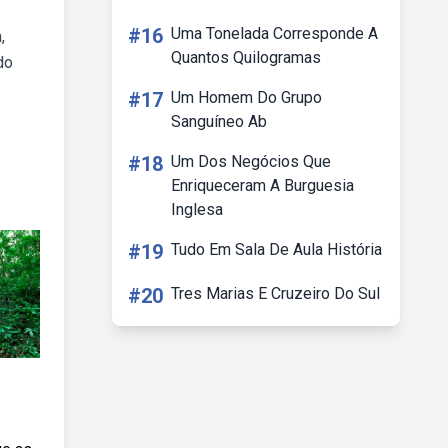
#16
Uma Tonelada Corresponde A
,
Quantos Quilogramas
do
#17
Um Homem Do Grupo
Sanguíneo Ab
#18
Um Dos Negócios Que
Enriqueceram A Burguesia
Inglesa
#19
Tudo Em Sala De Aula História
#20
Tres Marias E Cruzeiro Do Sul