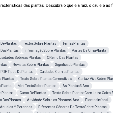
acterísticas das plantas. Descubra o que é a raiz, o caule e as 
DePlantas
TextosSobre Plantas
TemasPlantas
 DasPlantas
InformaçãoSobre Plantas
Partes De UmaPlanta
osidades Sobreas Plantas
OReino Das Plantas
antas
RevistasSobre Plantas
SignificadoPlantas
PDF Tipos DePlantas
Cuidados Com asPlantas
s Plantas
Texto Sobre PlantasComestíveis
Cartaz VivoSobre Pla
aPlanta
Mini TextoSobre Plantas
As Plantas3 Ano
ePlantas
Curso DePlantas
Texto Sobre PlantasCom Letra Caixa A
o DasPlantas
Atividade Sobre as Plantas4 Ano
PlantasInfantil
sAnuales Y Perennes
Diferentes Gêneros De TextoSobre Plantas