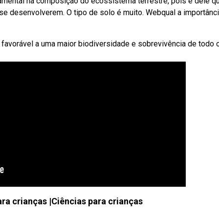
damental na composição do ecossistema terrestre, pois é dele q
 se desenvolverem. O tipo de solo é muito. Webqual a importânc
favorável a uma maior biodiversidade e sobrevivência de todo 
ara crianças |Ciências para crianças