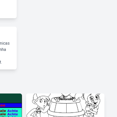
cnicas
inha
.