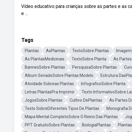
Vídeo educativo para crianças sobre as partes e as car
e ...
Tags
Plantas
AsPlantas
TextoSobre Plantas
Imagem 
As PlantasMedicinais
TextoSobre Planta
As Partes
BannesSobre Plantas
PersquisaSobre Plantas
Curi
Album SeriadoSobre Plantas Modelo
Estrutura DasPl
Atividade Sobreas Plantas
InfograficoSobre Planta
Letras PlantasPra Imprimir
Texto InformativoSobre La
JogosSobre Plantas
Cultivo DePlantas
As Partes D
Texto SobreDiferentes Tipos De Plantas
Monografia D
Mapa Mental CompletoSobre O Reino Das Plantas
Jog
PPT GratuitoSobre Plantas
BiologiaPlantas
Planta