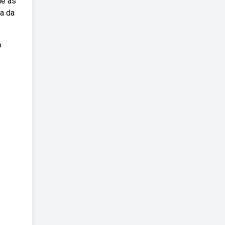
ue as
ia da
o