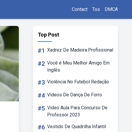
Contact
Tos
DMCA
Top Post
#1
Xadrez De Madeira Profissional
#2
Você é Meu Melhor Amigo Em
Inglês
#3
Violência No Futebol Redação
#4
Videos De Dança De Forro
#5
Video Aula Para Concurso De
Professor 2023
#6
Vestido De Quadrilha Infantil