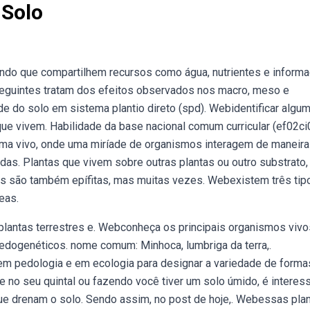
 Solo
indo que compartilhem recursos como água, nutrientes e inform
eguintes tratam dos efeitos observados nos macro, meso e
e do solo em sistema plantio direto (spd). Webidentificar algu
ue vivem. Habilidade da base nacional comum curricular (ef02ci
ema vivo, onde uma miríade de organismos interagem de maneira
das. Plantas que vivem sobre outras plantas ou outro substrato
as são também epífitas, mas muitas vezes. Webexistem três tip
eas.
lantas terrestres e. Webconheça os principais organismos viv
edogenéticos. nome comum: Minhoca, lumbriga da terra,.
em pedologia e em ecologia para designar a variedade de forma
e no seu quintal ou fazendo você tiver um solo úmido, é interes
ue drenam o solo. Sendo assim, no post de hoje,. Webessas plan