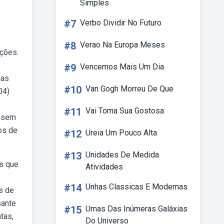
Simples
#7
Verbo Dividir No Futuro
#8
Verao Na Europa Meses
ações.
#9
Vencemos Mais Um Dia
mas
#10
Van Gogh Morreu De Que
04)
#11
Vai Toma Sua Gostosa
, sem
os de
#12
Ureia Um Pouco Alta
#13
Unidades De Medida
os que
Atividades
#14
Unhas Classicas E Modernas
s de
sante
#15
Umas Das Inúmeras Galáxias
tas,
Do Universo