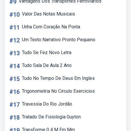
#9
Vantagens Dos Transportes Ferroviarios
#10
Valor Das Notas Musicais
#11
Unha Com Coração Na Ponta
#12
Um Texto Narrativo Pronto Pequeno
#13
Tudo Se Fez Novo Letra
#14
Tudo Sala De Aula 2 Ano
#15
Tudo No Tempo De Deus Em Ingles
#16
Trigonometria No Circulo Exercicios
#17
Travessia Do Rio Jordão
#18
Tratado De Fisiologia Guyton
#19
Transforme 0 4 M Em Mm