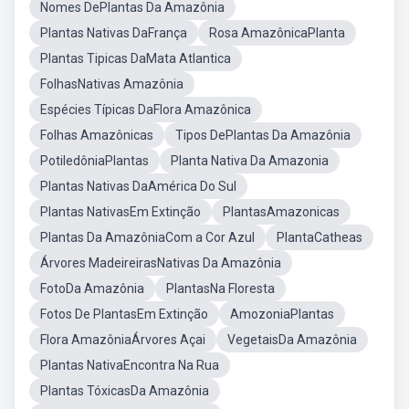
Nomes DePlantas Da Amazônia
Plantas Nativas DaFrança
Rosa AmazônicaPlanta
Plantas Tipicas DaMata Atlantica
FolhasNativas Amazônia
Espécies Típicas DaFlora Amazônica
Folhas Amazônicas
Tipos DePlantas Da Amazônia
PotiledôniaPlantas
Planta Nativa Da Amazonia
Plantas Nativas DaAmérica Do Sul
Plantas NativasEm Extinção
PlantasAmazonicas
Plantas Da AmazôniaCom a Cor Azul
PlantaCatheas
Árvores MadeireirasNativas Da Amazônia
FotoDa Amazônia
PlantasNa Floresta
Fotos De PlantasEm Extinção
AmozoniaPlantas
Flora AmazôniaÁrvores Açai
VegetaisDa Amazônia
Plantas NativaEncontra Na Rua
Plantas TóxicasDa Amazônia