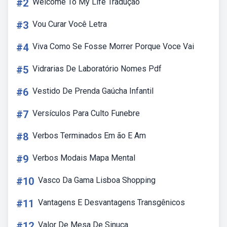
#2
Welcome To My Life Tradução
#3
Vou Curar Você Letra
#4
Viva Como Se Fosse Morrer Porque Voce Vai
#5
Vidrarias De Laboratório Nomes Pdf
#6
Vestido De Prenda Gaúcha Infantil
#7
Versículos Para Culto Funebre
#8
Verbos Terminados Em ão E Am
#9
Verbos Modais Mapa Mental
#10
Vasco Da Gama Lisboa Shopping
#11
Vantagens E Desvantagens Transgênicos
#12
Valor De Mesa De Sinuca