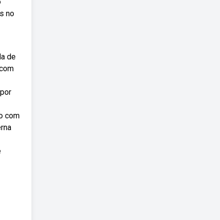
o
is no
la de
 com
mpor
ço com
erna
e