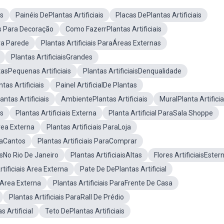
is
Painéis DePlantas Artificiais
Placas DePlantas Artificiais
as Para Decoração
Como FazerrPlantas Artificiais
ara Parede
Plantas Artificiais ParaÁreas Externas
Plantas ArtificiaisGrandes
tasPequenas Artificiais
Plantas ArtificiaisDenqualidade
as Artificiais
Painel ArtificialDe Plantas
ntas Artificiais
AmbientePlantas Artificiais
MuralPlanta Artificia
is
Plantas Artificiais Externa
Planta Artificial ParaSala Shoppe
rea Externa
Plantas Artificiais ParaLoja
araCantos
Plantas Artificiais ParaComprar
aisNo Rio De Janeiro
Plantas ArtificiaisAltas
Flores ArtificiaisEster
tificiais Area Externa
Pate De DePlantas Artificial
Area Externa
Plantas Artificiais ParaFrente De Casa
Plantas Artificiais ParaRall De Prédio
 Artificial
Teto DePlantas Artificiais