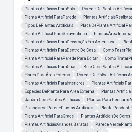
Plantas Artificiais ParaSala
Parede DePlantas Artificia
Planta Artificial ParaParede
Plantas ArtificiaisRealist
Tipos DePlantas Artificiais
Placa DePlanta Artificial P
Planta Artificial ParaSalaventirica
PlantasÁrea Interna
Plantas Artificiais ParaDecoração Em Americana
Plan
Plantas Artificiais ParaDentro De Casa
Como FazerPlant
Planta Artificial ParaParede Para Editar
Como TratarPla
Plantas Artificiais ParaChao
Bule ComPlantas Artificia
Flores ParaÁrea Externa
Parede De FolhasArtificiais A
Plantas Artificiais ParaInteriores
Plantas Artificiais P
Espécies DePlanta Para Area Externa
Plantas Artifici
Jardim ComPlantas Artificiais
Plantas Para PendurarAr
Paisagismo ParedePlantas Artificiais
Planta Pendente
Planta Artificial ParaGrade
Plantas ArtificiaisDe Cores
Plantas ArtificiaisGrandes Baratas
Parede VerdePlantas