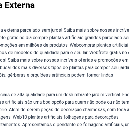
ea Externa
area externa parcelado sem juros! Saiba mais sobre nossas incrív
e grátis no dia compre plantas artificiais grandes parcelado s
promoções em milhões de produtos. Webcomprar plantas artificia
os de modelos de qualidade para o seu lar. Webfrete grátis no 
juros! Saiba mais sobre nossas incríveis ofertas e promoções em
busar dos mais diversos tipos de plantas para compor seu jard
ssóis, gérberas e orquídeas artificiais podem formar lindas
iais de alta qualidade para um deslumbrante jardim vertical. En
s artificiais são uma boa opção para quem não pode ou não te
tório. Além de serem peças de decoração charmosas, com toda 
agens. Web10 plantas artificiais folhagens para decorações
artamentos. Apresentamos o pendente de folhagens artificiais, 