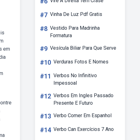
#6
Vire A Direita Tem Crase
#7
Vinha De Luz Pdf Gratis
#8
Vestido Para Madrinha
eis
Formatura
em
#9
Vesícula Biliar Para Que Serve
is em
dia
#10
Verduras Fotos E Nomes
im
#11
Verbos No Infinitivo
Impessoal
#12
Verbos Em Ingles Passado
contre
Presente E Futuro
m
#13
Verbo Comer Em Espanhol
a
#14
Verbo Can Exercícios 7 Ano
uma