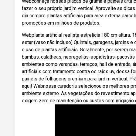
Webconheça nossas placas de grama e painéis artifici
fazer o seu próprio jardim vertical. Aproveite as dicas
dia compre plantas artificiais para area externa parc
promoções em milhões de produtos.
Webplanta artificial realista estrelicia | 80 cm altura,
estar (vaso não incluso) Quintais, garagens, jardin
o uso de plantas artificiais. Geralmente, por serem 
bambus, calatheas, neoregelias, aspidistras, pacovás e
ambientes como varandas, terraços, hall de entrada, á
artificiais com tratamento contra os raios uv, dessa
painéis de folhagens premium para jardim vertical. Prá
aqui! Webnossa curadoria selecionou os melhores prod
ambiente externo. As vegetações do revestimento ap
exigem zero de manutenção ou custos com irrigação 