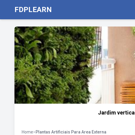
FDPLEARN
Jardim vertical
Home
>
Plantas Artificiais Para Area Externa