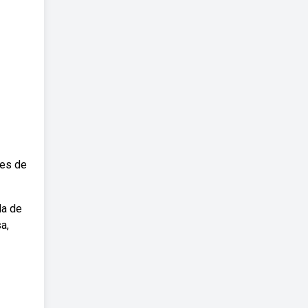
tes de
la de
a,