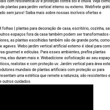
ais com resistência uv e proteção contra sol e chuva. Veja com
 de plantas para jardim vertical interno ou externo. Webfrete grát
elado sem juros! Saiba mais sobre nossas incríveis ofertas e
 18 folhas | plantas para decoração de casa, escritório, cozinha, sa
s e outros espaços fora da casa também podem ser transformados
maiores, as plantas escolhidas também são de grande porte, como
 agaves. Webo jardim vertical artificial externo é ideal para co
rea gourmet e edículas. Para esses ambientes, prefira plantas
 forma, elas duram mais e. Webadicione sofisticação ao seu espa
ticos, realistas e com proteção uv. Jardim vertical para área ext
utores mundiais de plantas artificiais com proteção uv para
resentam uma estética que remete a natureza, são resistentes 
e outros cuidados.