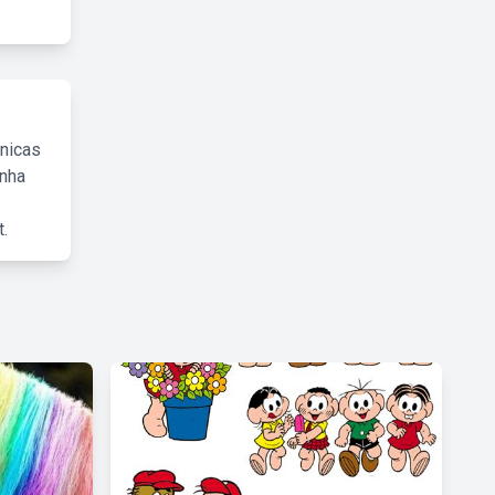
cnicas
inha
.