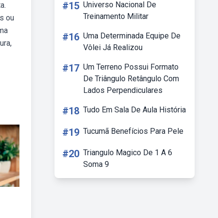
#15
Universo Nacional De
a.
Treinamento Militar
os ou
uma
#16
Uma Determinada Equipe De
ura,
Vôlei Já Realizou
#17
Um Terreno Possui Formato
De Triângulo Retângulo Com
Lados Perpendiculares
#18
Tudo Em Sala De Aula História
#19
Tucumã Benefícios Para Pele
#20
Triangulo Magico De 1 A 6
Soma 9