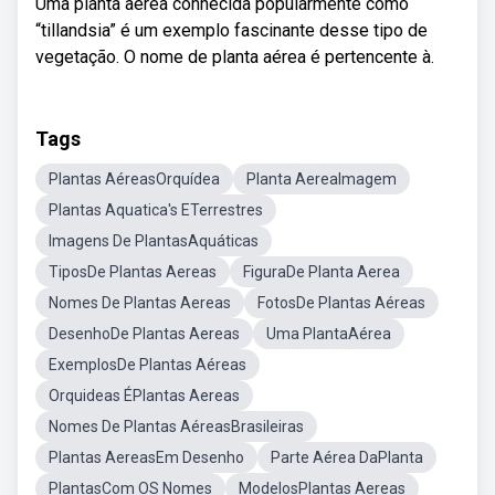
Uma planta aérea conhecida popularmente como
“tillandsia” é um exemplo fascinante desse tipo de
vegetação. O nome de planta aérea é pertencente à.
Tags
Plantas AéreasOrquídea
Planta AereaImagem
Plantas Aquatica's ETerrestres
Imagens De PlantasAquáticas
TiposDe Plantas Aereas
FiguraDe Planta Aerea
Nomes De Plantas Aereas
FotosDe Plantas Aéreas
DesenhoDe Plantas Aereas
Uma PlantaAérea
ExemplosDe Plantas Aéreas
Orquideas ÉPlantas Aereas
Nomes De Plantas AéreasBrasileiras
Plantas AereasEm Desenho
Parte Aérea DaPlanta
PlantasCom OS Nomes
ModelosPlantas Aereas