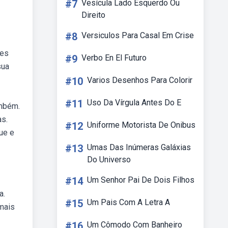
#7
Vesícula Lado Esquerdo Ou
Direito
#8
Versiculos Para Casal Em Crise
ões
#9
Verbo En El Futuro
sua
#10
Varios Desenhos Para Colorir
#11
Uso Da Vírgula Antes Do E
ambém.
as.
#12
Uniforme Motorista De Onibus
ue e
#13
Umas Das Inúmeras Galáxias
Do Universo
#14
Um Senhor Pai De Dois Filhos
a.
#15
Um Pais Com A Letra A
mais
#16
Um Cômodo Com Banheiro