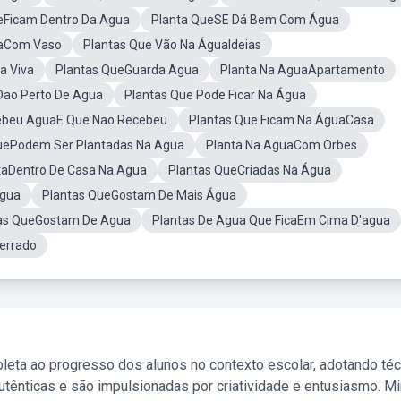
eFicam Dentro Da Agua
Planta QueSE Dá Bem Com Água
uaCom Vaso
Plantas Que Vão Na ÁguaIdeias
a Viva
Plantas QueGuarda Agua
Planta Na AguaApartamento
Dao Perto De Agua
Plantas Que Pode Ficar Na Água
ebeu AguaE Que Nao Recebeu
Plantas Que Ficam Na ÁguaCasa
uePodem Ser Plantadas Na Agua
Planta Na AguaCom Orbes
ntaDentro De Casa Na Agua
Plantas QueCriadas Na Água
Agua
Plantas QueGostam De Mais Água
as QueGostam De Agua
Plantas De Agua Que FicaEm Cima D'agua
errado
leta ao progresso dos alunos no contexto escolar, adotando té
tênticas e são impulsionadas por criatividade e entusiasmo. M