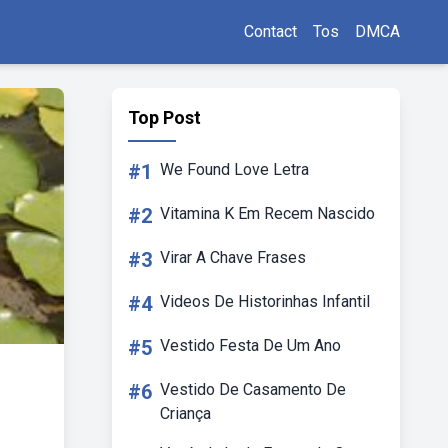
Contact
Tos
DMCA
Top Post
#1
We Found Love Letra
#2
Vitamina K Em Recem Nascido
#3
Virar A Chave Frases
#4
Videos De Historinhas Infantil
#5
Vestido Festa De Um Ano
#6
Vestido De Casamento De
Criança