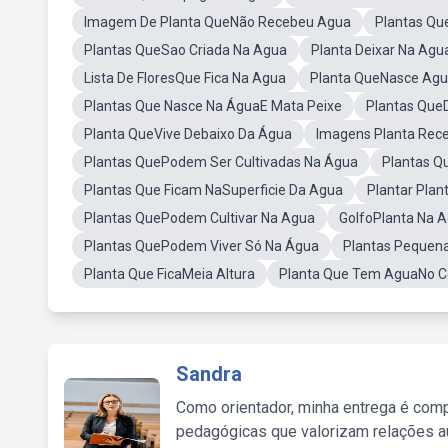
Imagem De Planta QueNão Recebeu Agua
Plantas Qu
Plantas QueSao Criada Na Agua
Planta Deixar Na Ag
Lista De FloresQue Fica Na Agua
Planta QueNasce Agu
Plantas Que Nasce Na ÁguaE Mata Peixe
Plantas Que
Planta QueVive Debaixo Da Água
Imagens Planta Rec
Plantas QuePodem Ser Cultivadas Na Água
Plantas Q
Plantas Que Ficam NaSuperficie Da Agua
Plantar Pla
Plantas QuePodem Cultivar Na Agua
GolfoPlanta Na 
Plantas QuePodem Viver Só Na Água
Plantas Pequen
Planta Que FicaMeia Altura
Planta Que Tem AguaNo C
Sandra
Como orientador, minha entrega é comp
pedagógicas que valorizam relações au