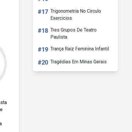
#17
Trigonometria No Circulo
Exercicios
#18
Tres Grupos De Teatro
Paulista
#19
Trança Raiz Feminina Infantil
#20
Tragédias Em Minas Gerais
asta
 e
a