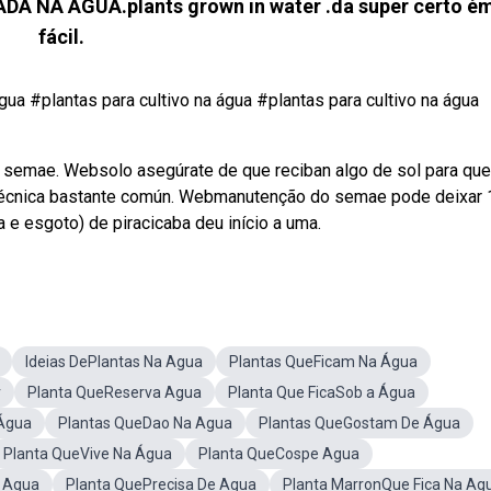
 NA ÁGUA.plants grown in water .da super certo é
fácil.
água #plantas para cultivo na água #plantas para cultivo na água
 semae. Websolo asegúrate de que reciban algo de sol para que
a técnica bastante común. Webmanutenção do semae pode deixar 
 e esgoto) de piracicaba deu início a uma.
Ideias DePlantas Na Agua
Plantas QueFicam Na Água
r
Planta QueReserva Agua
Planta Que FicaSob a Água
Água
Plantas QueDao Na Agua
Plantas QueGostam De Água
Planta QueVive Na Água
Planta QueCospe Agua
a Agua
Planta QuePrecisa De Agua
Planta MarronQue Fica Na Ag