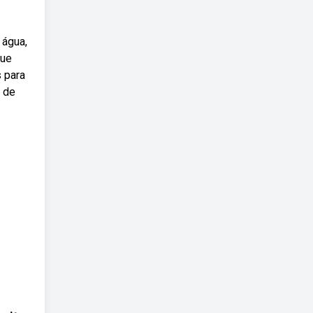
 água,
que
s para
o de