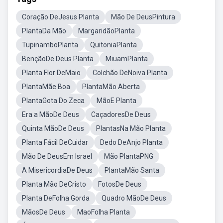
Coração DeJesus Planta
Mão De DeusPintura
PlantaDa Mão
MargaridãoPlanta
TupinamboPlanta
QuitoniaPlanta
BençãoDe Deus Planta
MiuamPlanta
Planta Flor DeMaio
Colchão DeNoiva Planta
PlantaMãe Boa
PlantaMão Aberta
PlantaGota Do Zeca
MãoE Planta
Era a MãoDe Deus
CaçadoresDe Deus
Quinta MãoDe Deus
PlantasNa Mão Planta
Planta Fácil DeCuidar
Dedo DeAnjo Planta
Mão De DeusEm Israel
Mão PlantaPNG
A MisericordiaDe Deus
PlantaMão Santa
Planta Mão DeCristo
FotosDe Deus
Planta DeFolha Gorda
Quadro MãoDe Deus
MãosDe Deus
MaoFolha Planta