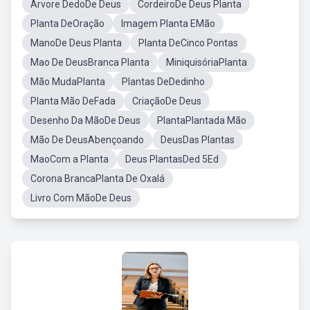
Árvore DedoDe Deus
CordeiroDe Deus Planta
Planta DeOração
Imagem Planta EMão
ManoDe Deus Planta
Planta DeCinco Pontas
Mao De DeusBranca Planta
MiniquisóriaPlanta
Mão MudaPlanta
Plantas DeDedinho
Planta Mão DeFada
CriaçãoDe Deus
Desenho Da MãoDe Deus
PlantaPlantada Mão
Mão De DeusAbençoando
DeusDas Plantas
MaoCom a Planta
Deus PlantasDed 5Ed
Corona BrancaPlanta De Oxalá
Livro Com MãoDe Deus