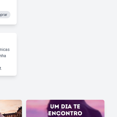
mprar
cnicas
inha
.