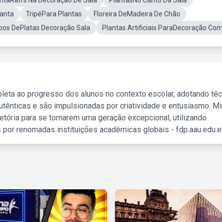
ntaRafi's Na Decoração De Sala
PlantasNo Canto Da Sala
lanta
TripéPara Plantas
Floreira DeMadeira De Chão
pos DePlatas Decoração Sala
Plantas Artificiais ParaDecoração Co
leta ao progresso dos alunos no contexto escolar, adotando té
tênticas e são impulsionadas por criatividade e entusiasmo. M
etória para se tornarem uma geração excepcional, utilizando
 por renomadas instituições acadêmicas globais - fdp.aau.edu.et