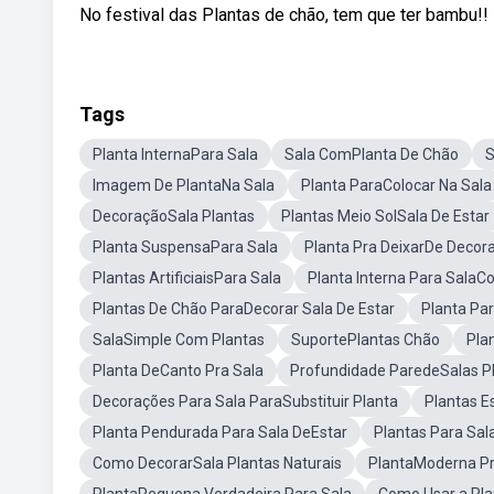
No festival das Plantas de chão, tem que ter bambu!! 
Tags
Planta InternaPara Sala
Sala ComPlanta De Chão
S
Imagem De PlantaNa Sala
Planta ParaColocar Na Sala
DecoraçãoSala Plantas
Plantas Meio SolSala De Estar
Planta SuspensaPara Sala
Planta Pra DeixarDe Decor
Plantas ArtificiaisPara Sala
Planta Interna Para SalaC
Plantas De Chão ParaDecorar Sala De Estar
Planta Pa
SalaSimple Com Plantas
SuportePlantas Chão
Pla
Planta DeCanto Pra Sala
Profundidade ParedeSalas P
Decorações Para Sala ParaSubstituir Planta
Plantas E
Planta Pendurada Para Sala DeEstar
Plantas Para Sa
Como DecorarSala Plantas Naturais
PlantaModerna Pr