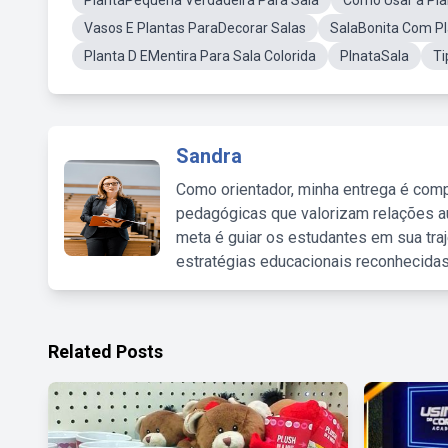
PlantaPequena Verdadeira Para Sala
Como Usar a Pla
Vasos E Plantas ParaDecorar Salas
SalaBonita Com P
Planta D EMentira Para Sala Colorida
PlnataSala
Ti
Sandra
Como orientador, minha entrega é comp
pedagógicas que valorizam relações au
meta é guiar os estudantes em sua traj
estratégias educacionais reconhecidas
Related Posts