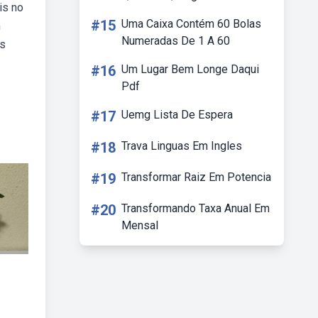
is no
#15
Uma Caixa Contém 60 Bolas
m
Numeradas De 1 A 60
as
#16
Um Lugar Bem Longe Daqui
Pdf
#17
Uemg Lista De Espera
#18
Trava Linguas Em Ingles
#19
Transformar Raiz Em Potencia
#20
Transformando Taxa Anual Em
Mensal