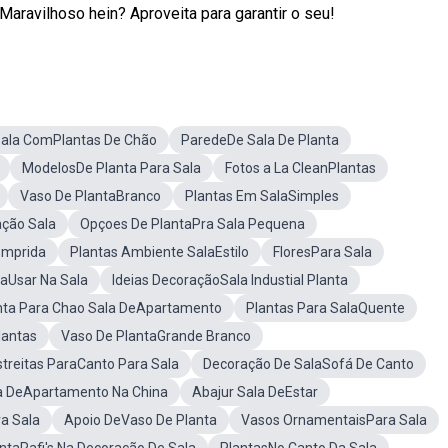
Maravilhoso hein? Aproveita para garantir o seu!
ala ComPlantas De Chão
ParedeDe Sala De Planta
ModelosDe Planta Para Sala
Fotos a La CleanPlantas
Vaso De PlantaBranco
Plantas Em SalaSimples
ação Sala
Opçoes De PlantaPra Sala Pequena
omprida
Plantas Ambiente SalaEstilo
FloresPara Sala
raUsar Na Sala
Ideias DecoraçãoSala Industial Planta
nta Para Chao Sala DeApartamento
Plantas Para SalaQuente
lantas
Vaso De PlantaGrande Branco
streitas ParaCanto Para Sala
Decoração De SalaSofá De Canto
la DeApartamento Na China
Abajur Sala DeEstar
a Sala
Apoio DeVaso De Planta
Vasos OrnamentaisPara Sala