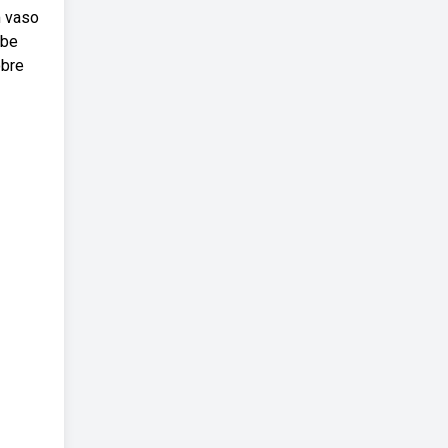
m vaso
abe
obre