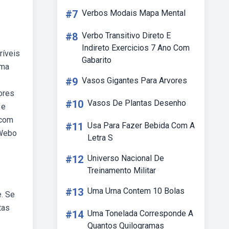
#7
Verbos Modais Mapa Mental
#8
Verbo Transitivo Direto E
Indireto Exercicios 7 Ano Com
ríveis
Gabarito
uma
#9
Vasos Gigantes Para Arvores
ores
#10
Vasos De Plantas Desenho
 e
 com
#11
Usa Para Fazer Bebida Com A
 Webo
Letra S
#12
Universo Nacional De
Treinamento Militar
#13
Uma Urna Contem 10 Bolas
e. Se
tas
#14
Uma Tonelada Corresponde A
Quantos Quilogramas