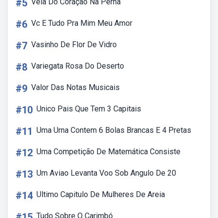
#5
Veia Do Coração Na Perna
#6
Vc E Tudo Pra Mim Meu Amor
#7
Vasinho De Flor De Vidro
#8
Variegata Rosa Do Deserto
#9
Valor Das Notas Musicais
#10
Unico Pais Que Tem 3 Capitais
#11
Uma Urna Contem 6 Bolas Brancas E 4 Pretas
#12
Uma Competição De Matemática Consiste
#13
Um Aviao Levanta Voo Sob Angulo De 20
#14
Ultimo Capitulo De Mulheres De Areia
#15
Tudo Sobre O Carimbó