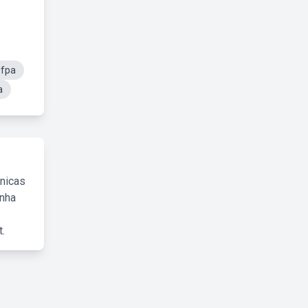
Ufpa
a
cnicas
inha
.