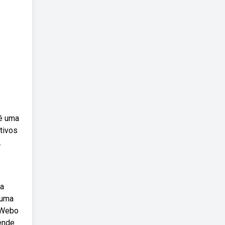
 é uma
tivos
.
da
 uma
 Webo
pende