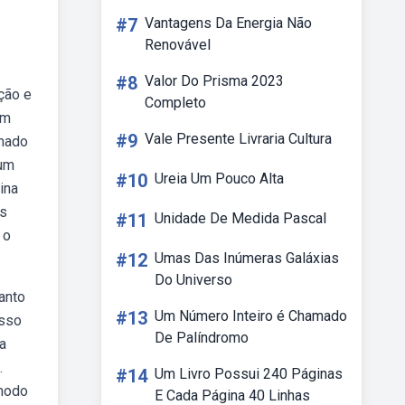
#7
Vantagens Da Energia Não
Renovável
#8
Valor Do Prisma 2023
ção e
Completo
um
#9
Vale Presente Livraria Cultura
inado
 um
#10
Ureia Um Pouco Alta
ina
as
#11
Unidade De Medida Pascal
 o
#12
Umas Das Inúmeras Galáxias
Do Universo
anto
#13
Um Número Inteiro é Chamado
esso
De Palíndromo
a
.
#14
Um Livro Possui 240 Páginas
 modo
E Cada Página 40 Linhas