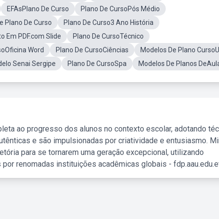
EFAsPlano De Curso
Plano De CursoPós Médio
 Plano De Curso
Plano De Curso3 Ano História
to Em PDF.com Slide
Plano De CursoTécnico
soOficina Word
Plano De CursoCiências
Modelos De Plano Curso
elo Senai Sergipe
Plano De CursoSpa
Modelos De Planos DeAul
leta ao progresso dos alunos no contexto escolar, adotando té
tênticas e são impulsionadas por criatividade e entusiasmo. M
etória para se tornarem uma geração excepcional, utilizando
 por renomadas instituições acadêmicas globais - fdp.aau.edu.et