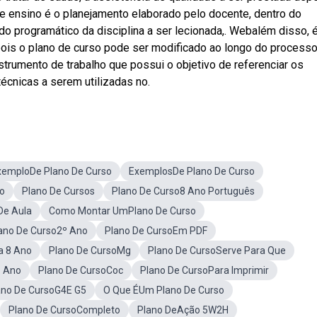
e ensino é o planejamento elaborado pelo docente, dentro do
o programático da disciplina a ser lecionada,. Webalém disso, 
ois o plano de curso pode ser modificado ao longo do process
trumento de trabalho que possui o objetivo de referenciar os
écnicas a serem utilizadas no.
xemploDe Plano De Curso
ExemplosDe Plano De Curso
to
Plano De Cursos
Plano De Curso8 Ano Português
De Aula
Como Montar UmPlano De Curso
ano De Curso2º Ano
Plano De CursoEm PDF
a 8 Ano
Plano De CursoMg
Plano De CursoServe Para Que
1 Ano
Plano De CursoCoc
Plano De CursoPara Imprimir
ano De CursoG4E G5
O Que ÉUm Plano De Curso
Plano De CursoCompleto
Plano DeAção 5W2H