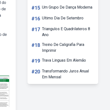
l do
#15
Um Grupo De Dança Moderna
o de
a
#16
Ultimo Dia De Setembro
#17
Triangulos E Quadrilateros 8
o de
Ano
#18
Treino De Caligrafia Para
Imprimir
#19
Trava Linguas Em Alemão
#20
Transformando Juros Anual
Em Mensal