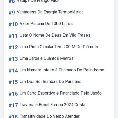
#8
Vatapa De Frango Facil
#9
Vantagens Da Energia Termoelétrica
#10
Valor Piscina De 1000 Litros
#11
Usar O Nome De Deus Em Vão Frases
#12
Uma Pista Circular Tem 200 M De Diâmetro
#13
Uma Jarda é Quantos Metros
#14
Um Número Inteiro é Chamado De Palíndromo
#15
Um Dos Boi Bumbás De Parintins
#16
Um Carro Esportivo é Financiado Pelo Japão
#17
Travessia Brasil Europa 2024 Costa
#18
Transitividade Do Verbo Atender