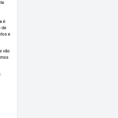
ste
a é
o de
stos e
e vão.
remos
s