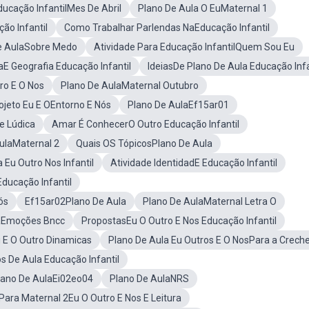
ducação InfantilMes De Abril
Plano De Aula O EuMaternal 1
ão Infantil
Como Trabalhar Parlendas NaEducação Infantil
e AulaSobre Medo
Atividade Para Educação InfantilQuem Sou Eu
iaE Geografia Educação Infantil
IdeiasDe Plano De Aula Educação Infa
ro E O Nos
Plano De AulaMaternal Outubro
ojeto Eu E OEntorno E Nós
Plano De AulaEf15ar01
e Lúdica
Amar É ConhecerO Outro Educação Infantil
ulaMaternal 2
Quais OS TópicosPlano De Aula
Eu Outro Nos Infantil
Atividade IdentidadE Educação Infantil
ducação Infantil
ós
Ef15ar02Plano De Aula
Plano De AulaMaternal Letra O
aEmoções Bncc
PropostasEu O Outro E Nos Educação Infantil
 E O Outro Dinamicas
Plano De Aula Eu Outros E O NosPara a Crech
s De Aula Educação Infantil
lano De AulaEi02eo04
Plano De AulaNRS
Para Maternal 2Eu O Outro E Nos E Leitura