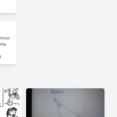
cnicas
inha
.