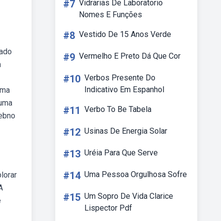
#7
Vidrarias De Laboratorio
Nomes E Funções
#8
Vestido De 15 Anos Verde
hado
#9
Vermelho E Preto Dá Que Cor
m
#10
Verbos Presente Do
Indicativo Em Espanhol
rma
 uma
#11
Verbo To Be Tabela
Webno
#12
Usinas De Energia Solar
#13
Uréia Para Que Serve
#14
Uma Pessoa Orgulhosa Sofre
lorar
A
#15
Um Sopro De Vida Clarice
e
Lispector Pdf