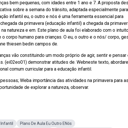
ianças bem pequenas, com idades entre 1 ano e 7. A proposta de
ucativa sobre a semana do trânsito, adaptada especialmente para
ão infantil eu, o outro e nós é uma ferramenta essencial para
 chegada da primavera (educação infantil) a chegada da primaver
 natureza e em. Este plano de aula foi elaborado com o intuit
 o corpo humano para crianças. O eu, o outro e o nós/ corpo, ge
iane thiesen bedin campos de.
nças vão constituindo um modo próprio de agir, sentir e pensar 
as. (ei02eo01) demonstrar atitudes de. Webneste texto, aborda
onal comum curricular para a educação infantil.
as pessoas; Weba importância das atividades na primavera para a
portunidade de explorar a natureza, observar.
Infantil
Plano De Aula Eu Outro ENós