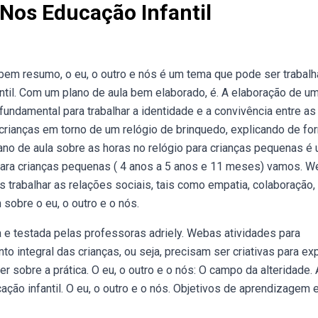
 Nos Educação Infantil
bem resumo, o eu, o outro e nós é um tema que pode ser trabal
fantil. Com um plano de aula bem elaborado, é. A elaboração de u
undamental para trabalhar a identidade e a convivência entre as
 crianças em torno de um relógio de brinquedo, explicando de fo
lano de aula sobre as horas no relógio para crianças pequenas é
Para crianças pequenas ( 4 anos a 5 anos e 11 meses) vamos. 
 trabalhar as relações sociais, tais como empatia, colaboração,
sobre o eu, o outro e o nós.
a e testada pelas professoras adriely. Webas atividades para
 integral das crianças, ou seja, precisam ser criativas para exp
r sobre a prática. O eu, o outro e o nós: O campo da alteridade. 
ção infantil. O eu, o outro e o nós. Objetivos de aprendizagem 