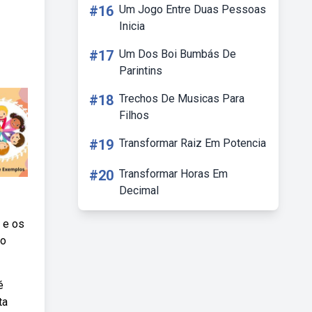
#16
Um Jogo Entre Duas Pessoas
Inicia
#17
Um Dos Boi Bumbás De
Parintins
#18
Trechos De Musicas Para
Filhos
#19
Transformar Raiz Em Potencia
#20
Transformar Horas Em
Decimal
 e os
 o
é
ta