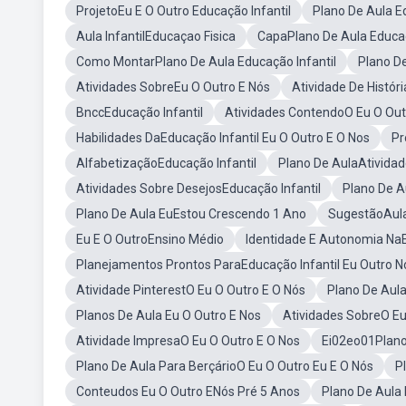
ProjetoEu E O Outro Educação Infantil
Plano De Aula E
Aula InfantilEducaçao Fisica
CapaPlano De Aula Educaç
Como MontarPlano De Aula Educação Infantil
Plano D
Atividades SobreEu O Outro E Nós
Atividade De Histór
BnccEducação Infantil
Atividades ContendoO Eu O Out
Habilidades DaEducação Infantil Eu O Outro E O Nos
Pr
AlfabetizaçãoEducação Infantil
Plano De AulaAtividad
Atividades Sobre DesejosEducação Infantil
Plano De A
Plano De Aula EuEstou Crescendo 1 Ano
SugestãoAula 
Eu E O OutroEnsino Médio
Identidade E Autonomia NaE
Planejamentos Prontos ParaEducação Infantil Eu Outro N
Atividade PinterestO Eu O Outro E O Nós
Plano De Aul
Planos De Aula Eu O Outro E Nos
Atividades SobreO Eu
Atividade ImpresaO Eu O Outro E O Nos
Ei02eo01Plano
Plano De Aula Para BerçárioO Eu O Outro Eu E O Nós
P
Conteudos Eu O Outro ENós Pré 5 Anos
Plano De Aula 