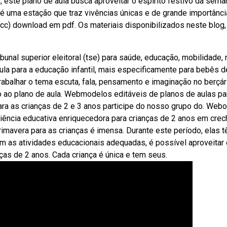
as, este plano de aula busca aproveitar o espírito festivo da sema
é uma estação que traz vivências únicas e de grande importânci
ncc) download em pdf. Os materiais disponibilizados neste blog,
nal superior eleitoral (tse) para saúde, educação, mobilidade,
la para a educação infantil, mais especificamente para bebês d
rabalhar o tema escuta, fala, pensamento e imaginação no berçár
o ao plano de aula. Webmodelos editáveis de planos de aulas pa
ra as crianças de 2 e 3 anos participe do nosso grupo do. Webo
riência educativa enriquecedora para crianças de 2 anos em crec
mavera para as crianças é imensa. Durante este período, elas 
m as atividades educacionais adequadas, é possível aproveitar 
ças de 2 anos. Cada criança é única e tem seus.