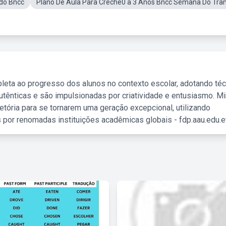
ndo Bncc
Plano De Aula Para Creche0 a 3 Anos Bncc Semana Do Trân
leta ao progresso dos alunos no contexto escolar, adotando té
tênticas e são impulsionadas por criatividade e entusiasmo. M
etória para se tornarem uma geração excepcional, utilizando
 por renomadas instituições acadêmicas globais - fdp.aau.edu.et