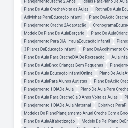
PlanejamentoCreche 2 Anos
Ideias ParaPlano De Aul
Plano De Aula CrecheVolta as Aulas
RotinaDe Aula Edu
Adivinhas ParaEducação Infantil
Plano DeAção Crech
Planejamento Creche 2Adaptação
CronogramaEducaçã
Modelo De Plano De AulaBerçario
Plano De AulaCrian
Planejamento Para DIA 1ºaulaEducação Infantil
Plano
3 Pilares DaEducação Infantil
Plano DeAcolhimento Cr
Plano De Aula Para CrecheDIA De Recreação
Aula Infa
Plano De AulaBncc Crianças Bem Pequenas
Planejam
Plano De Aula Educação InfantilOnline
Plano De AulaAt
Plano De AulaPara Alunos Autistas
Plano DeAção Crec
Planejamento 1 DIADe Aula
Plano De Aula Para Crec
Plano De Aula Para Creche0 a 3 Anos Volta as Aulas
P
Planejamento 1 DIADe Aula Maternal
Objetivos ParaP
Modelos De PlanoPlanejamento Anual Creche Com a Bnc
Plano De AulaAlfabetização
Modelo De Pei Plano DeEn 