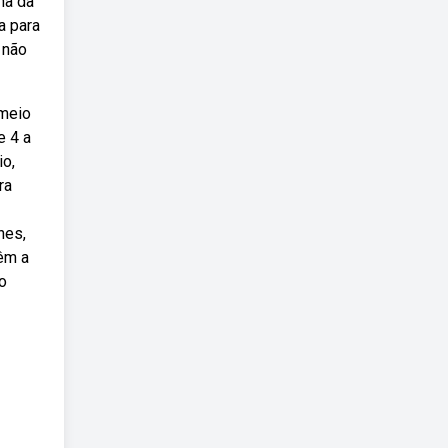
na da
a para
 não
 meio
e 4 a
io,
ra
hes,
têm a
o