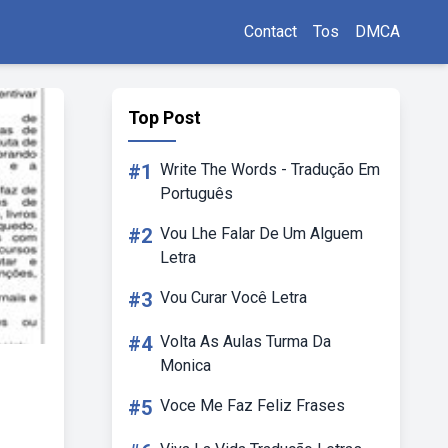
Contact
Tos
DMCA
Top Post
#1
Write The Words - Tradução Em
Português
#2
Vou Lhe Falar De Um Alguem
Letra
#3
Vou Curar Você Letra
#4
Volta As Aulas Turma Da
Monica
#5
Voce Me Faz Feliz Frases