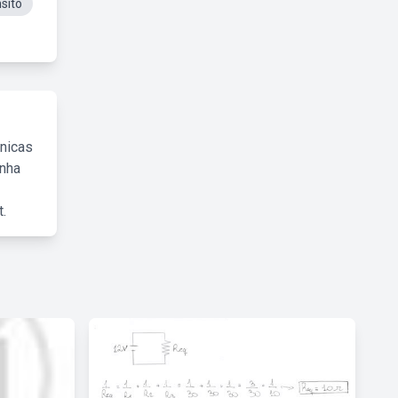
sito
cnicas
inha
.