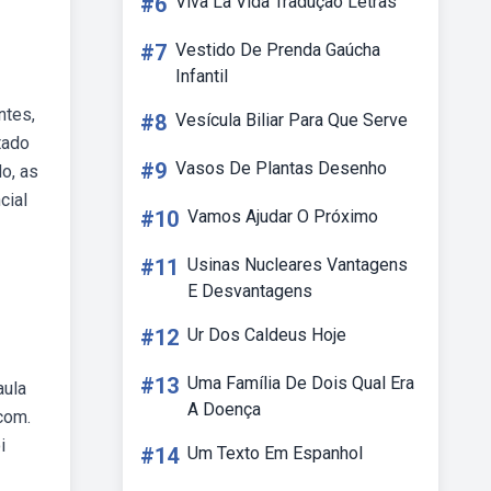
#6
Viva La Vida Tradução Letras
#7
Vestido De Prenda Gaúcha
Infantil
ntes,
#8
Vesícula Biliar Para Que Serve
tado
#9
Vasos De Plantas Desenho
o, as
cial
#10
Vamos Ajudar O Próximo
#11
Usinas Nucleares Vantagens
E Desvantagens
#12
Ur Dos Caldeus Hoje
#13
Uma Família De Dois Qual Era
aula
A Doença
com.
i
#14
Um Texto Em Espanhol