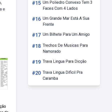
#15
Um Poliedro Convexo Tem 3
,
Faces Com 4 Lados
a e
#16
Um Grande Mar Está A Sua
Frente
#17
Um Bilhete Para Um Amigo
#18
Trechos De Musicas Para
Namorado
#19
Trava Lingua Para Dicção
#20
Trava Lingua Dificil Pra
Caramba
ação