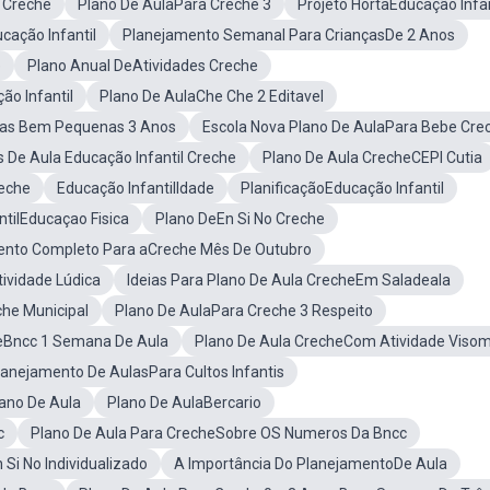
a Creche
Plano De AulaPara Creche 3
Projeto HortaEducação Infan
cação Infantil
Planejamento Semanal Para CriançasDe 2 Anos
e
Plano Anual DeAtividades Creche
o Infantil
Plano De AulaChe Che 2 Editavel
ças Bem Pequenas 3 Anos
Escola Nova Plano De AulaPara Bebe Cre
s De Aula Educação Infantil Creche
Plano De Aula CrecheCEPI Cutia
eche
Educação InfantilIdade
PlanificaçãoEducação Infantil
ntilEducaçao Fisica
Plano DeEn Si No Creche
ento Completo Para aCreche Mês De Outubro
ividade Lúdica
Ideias Para Plano De Aula CrecheEm Saladeala
he Municipal
Plano De AulaPara Creche 3 Respeito
heBncc 1 Semana De Aula
Plano De Aula CrecheCom Atividade Viso
lanejamento De AulasPara Cultos Infantis
lano De Aula
Plano De AulaBercario
c
Plano De Aula Para CrecheSobre OS Numeros Da Bncc
Si No Individualizado
A Importância Do PlanejamentoDe Aula