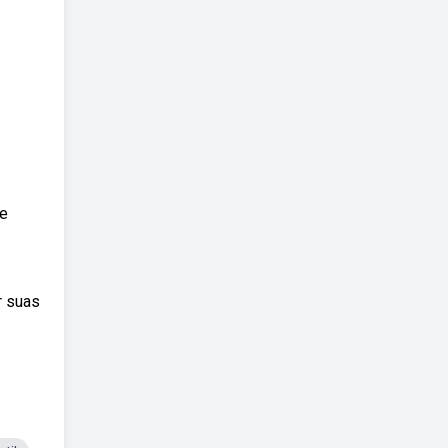
te
r suas