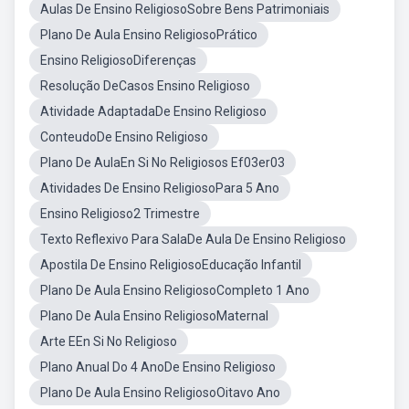
Aulas De Ensino ReligiosoSobre Bens Patrimoniais
Plano De Aula Ensino ReligiosoPrático
Ensino ReligiosoDiferenças
Resolução DeCasos Ensino Religioso
Atividade AdaptadaDe Ensino Religioso
ConteudoDe Ensino Religioso
Plano De AulaEn Si No Religiosos Ef03er03
Atividades De Ensino ReligiosoPara 5 Ano
Ensino Religioso2 Trimestre
Texto Reflexivo Para SalaDe Aula De Ensino Religioso
Apostila De Ensino ReligiosoEducação Infantil
Plano De Aula Ensino ReligiosoCompleto 1 Ano
Plano De Aula Ensino ReligiosoMaternal
Arte EEn Si No Religioso
Plano Anual Do 4 AnoDe Ensino Religioso
Plano De Aula Ensino ReligiosoOitavo Ano