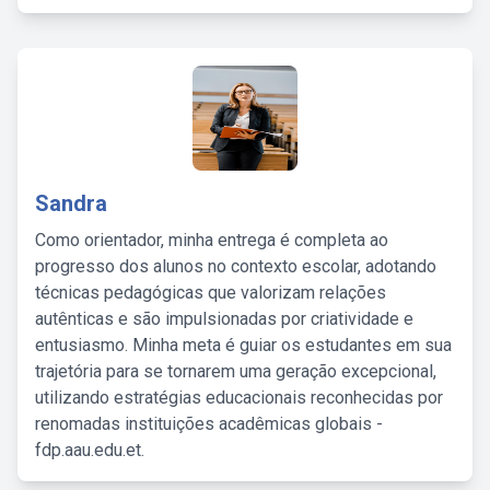
Sandra
Como orientador, minha entrega é completa ao
progresso dos alunos no contexto escolar, adotando
técnicas pedagógicas que valorizam relações
autênticas e são impulsionadas por criatividade e
entusiasmo. Minha meta é guiar os estudantes em sua
trajetória para se tornarem uma geração excepcional,
utilizando estratégias educacionais reconhecidas por
renomadas instituições acadêmicas globais -
fdp.aau.edu.et.