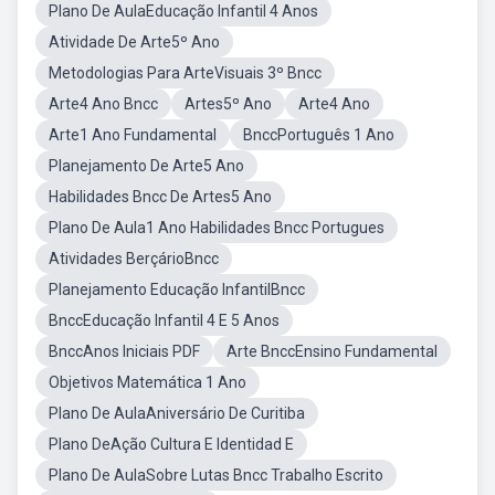
Plano De AulaEducação Infantil 4 Anos
Atividade De Arte5º Ano
Metodologias Para ArteVisuais 3º Bncc
Arte4 Ano Bncc
Artes5º Ano
Arte4 Ano
Arte1 Ano Fundamental
BnccPortuguês 1 Ano
Planejamento De Arte5 Ano
Habilidades Bncc De Artes5 Ano
Plano De Aula1 Ano Habilidades Bncc Portugues
Atividades BerçárioBncc
Planejamento Educação InfantilBncc
BnccEducação Infantil 4 E 5 Anos
BnccAnos Iniciais PDF
Arte BnccEnsino Fundamental
Objetivos Matemática 1 Ano
Plano De AulaAniversário De Curitiba
Plano DeAção Cultura E Identidad E
Plano De AulaSobre Lutas Bncc Trabalho Escrito