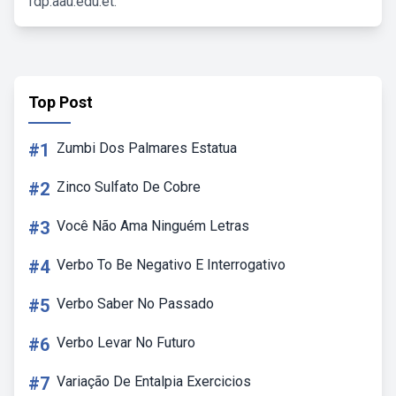
fdp.aau.edu.et.
Top Post
#1
Zumbi Dos Palmares Estatua
#2
Zinco Sulfato De Cobre
#3
Você Não Ama Ninguém Letras
#4
Verbo To Be Negativo E Interrogativo
#5
Verbo Saber No Passado
#6
Verbo Levar No Futuro
#7
Variação De Entalpia Exercicios