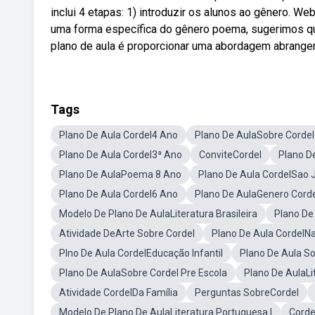
inclui 4 etapas: 1) introduzir os alunos ao gênero. We
uma forma específica do gênero poema, sugerimos que
plano de aula é proporcionar uma abordagem abrangent
Tags
Plano De Aula Cordel4 Ano
Plano De AulaSobre Cordel
Plano De Aula Cordel3ª Ano
ConviteCordel
Plano D
Plano De AulaPoema 8 Ano
Plano De Aula CordelSao
Plano De Aula Cordel6 Ano
Plano De AulaGenero Cord
Modelo De Plano De AulaLiteratura Brasileira
Plano De
Atividade DeArte Sobre Cordel
Plano De Aula CordelNa
Plno De Aula CordelEducação Infantil
Plano De Aula S
Plano De AulaSobre Cordel Pre Escola
Plano De AulaLi
Atividade CordelDa Família
Perguntas SobreCordel
Modelo De Plano De AulaLiteratura Portuguesa I
Corde