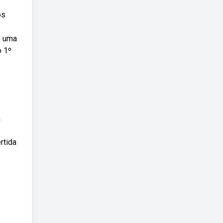
os
o uma
o 1º
a
rtida