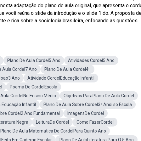
bnesta adaptação do plano de aula original, que apresenta o corde
 você reúna o slide da introdução e o slide 1 do. A proposta d
e e rica sobre a sociologia brasileira, enfocando as questões.
Plano De Aula Cordel5 Ano
Atividades Cordel5 Ano
e Aula Cordel7 Ano
Plano De Aula Cordel4º
 Joao3 Ano
Atividade CordelEducação Infantil
el
Poema De CordelEscola
 Aula CordelNo Ensino Médio
Objetivos ParaPlano De Aula Cordel
 Educação Infantil
Plano De Aula Sobre Cordel3ª Anoi so Escola
obre Cordel2 Ano Fundamental
ImagensDe Cordel
teratura Negra
LeituraDe Cordel
Como FazerCordel
Plano De Aula Matematica De CordelPara Quinto Ano
lFeito Em Caderno Escolar
Plano De AulaLiteratura Para O 5 Ano