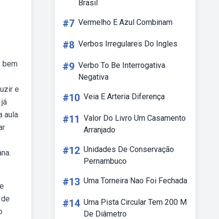
Brasil
#7
Vermelho E Azul Combinam
#8
Verbos Irregulares Do Ingles
s bem
#9
Verbo To Be Interrogativa
Negativa
uzir e
#10
Veia E Arteria Diferença
já
a aula
#11
Valor Do Livro Um Casamento
ar
Arranjado
#12
Unidades De Conservação
ana.
Pernambuco
#13
Uma Torneira Nao Foi Fechada
 e
 de
#14
Uma Pista Circular Tem 200 M
o
De Diâmetro