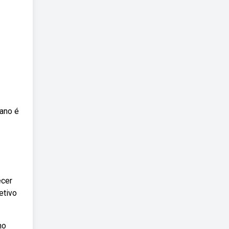
lano é
ecer
etivo
no