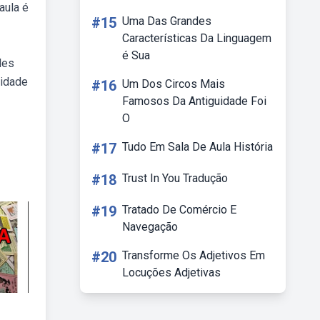
aula é
#15
Uma Das Grandes
Características Da Linguagem
é Sua
des
vidade
#16
Um Dos Circos Mais
Famosos Da Antiguidade Foi
O
#17
Tudo Em Sala De Aula História
#18
Trust In You Tradução
#19
Tratado De Comércio E
Navegação
#20
Transforme Os Adjetivos Em
Locuções Adjetivas