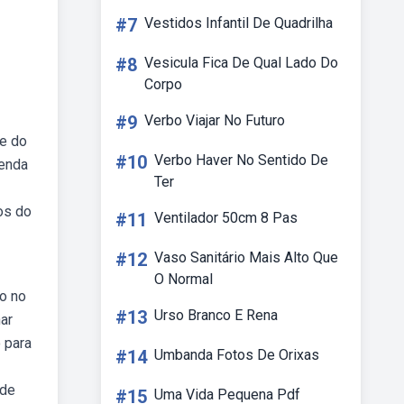
#7
Vestidos Infantil De Quadrilha
#8
Vesicula Fica De Qual Lado Do
Corpo
#9
Verbo Viajar No Futuro
de do
#10
Verbo Haver No Sentido De
renda
Ter
os do
#11
Ventilador 50cm 8 Pas
#12
Vaso Sanitário Mais Alto Que
O Normal
to no
#13
Urso Branco E Rena
ar
 para
#14
Umbanda Fotos De Orixas
 de
#15
Uma Vida Pequena Pdf