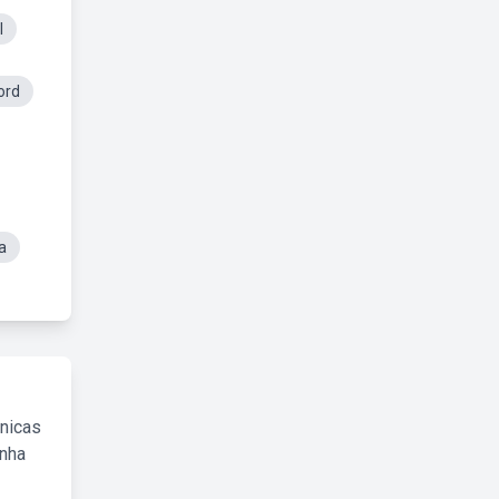
l
ord
a
cnicas
inha