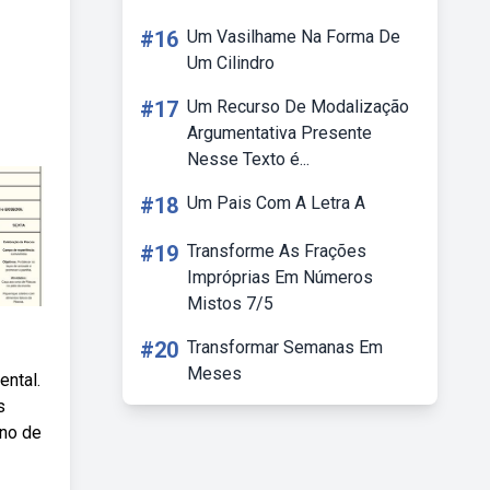
#16
Um Vasilhame Na Forma De
Um Cilindro
#17
Um Recurso De Modalização
Argumentativa Presente
Nesse Texto é...
#18
Um Pais Com A Letra A
#19
Transforme As Frações
Impróprias Em Números
Mistos 7/5
#20
Transformar Semanas Em
Meses
ental.
s
ano de