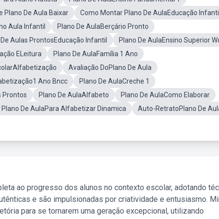
 Plano De Aula Baixar
Como Montar Plano De AulaEducação Infanti
o Aula Infantil
Plano De AulaBerçário Pronto
 De Aulas ProntosEducação Infantil
Plano De AulaEnsino Superior W
ação ELeitura
Plano De AulaFamília 1 Ano
olarAlfabetização
Avaliação DoPlano De Aula
fabetização1 Ano Bncc
Plano De AulaCreche 1
 Prontos
Plano De AulaAlfabeto
Plano De AulaComo Elaborar
Plano De AulaPara Alfabetizar Dinamica
Auto-RetratoPlano De Aul
leta ao progresso dos alunos no contexto escolar, adotando té
tênticas e são impulsionadas por criatividade e entusiasmo. M
etória para se tornarem uma geração excepcional, utilizando