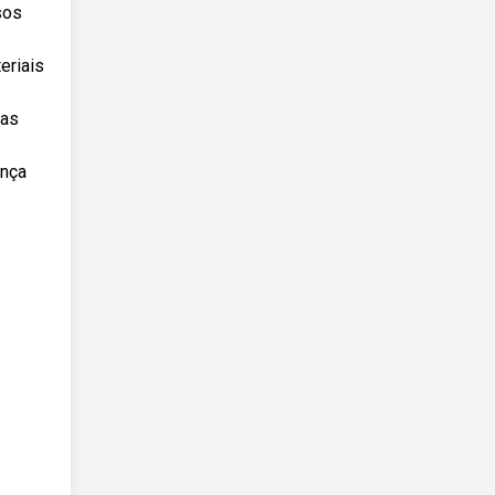
sos
eriais
bas
ança