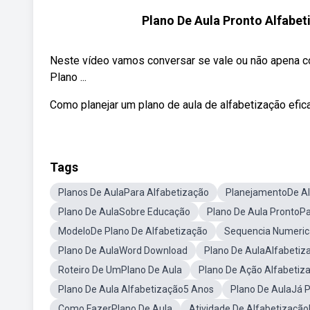
Plano De Aula Pronto Alfabet
Neste vídeo vamos conversar se vale ou não apena c
Plano ...
Como planejar um plano de aula de alfabetização efic
Tags
Planos De AulaPara Alfabetização
PlanejamentoDe Al
Plano De AulaSobre Educação
Plano De Aula ProntoP
ModeloDe Plano De Alfabetização
Sequencia Numeric
Plano De AulaWord Download
Plano De AulaAlfabetiz
Roteiro De UmPlano De Aula
Plano De Ação Alfabetiz
Plano De Aula Alfabetização5 Anos
Plano De AulaJá 
Como FazerPlano De Aula
Atividade De Alfabetização