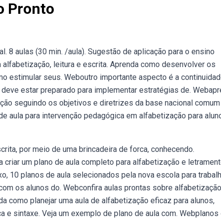
o Pronto
l. 8 aulas (30 min. /aula). Sugestão de aplicação para o ensino
 alfabetização, leitura e escrita. Aprenda como desenvolver os
 estimular seus. Weboutro importante aspecto é a continuida
or deve estar preparado para implementar estratégias de. Webap
zação seguindo os objetivos e diretrizes da base nacional comum
 de aula para intervenção pedagógica em alfabetização para alun
escrita, por meio de uma brincadeira de forca, conhecendo.
a criar um plano de aula completo para alfabetização e letramen
xo, 10 planos de aula selecionados pela nova escola para trabalh
com os alunos do. Webconfira aulas prontas sobre alfabetização
da como planejar uma aula de alfabetização eficaz para alunos,
tica e sintaxe. Veja um exemplo de plano de aula com. Webplanos