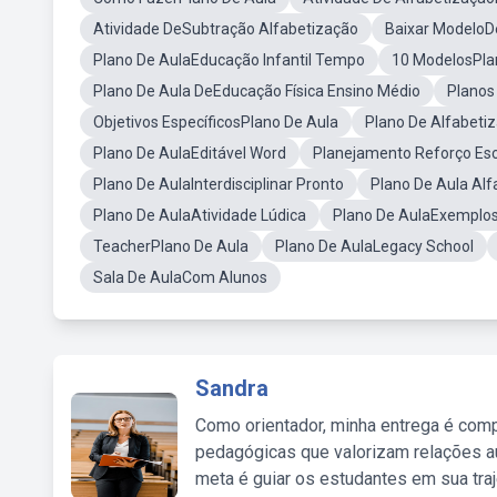
Atividade DeSubtração Alfabetização
Baixar ModeloDe
Plano De AulaEducação Infantil Tempo
10 ModelosPlan
Plano De Aula DeEducação Física Ensino Médio
Planos
Objetivos EspecíficosPlano De Aula
Plano De Alfabetiz
Plano De AulaEditável Word
Planejamento Reforço Esc
Plano De AulaInterdisciplinar Pronto
Plano De Aula Al
Plano De AulaAtividade Lúdica
Plano De AulaExemplos
TeacherPlano De Aula
Plano De AulaLegacy School
Sala De AulaCom Alunos
Sandra
Como orientador, minha entrega é comp
pedagógicas que valorizam relações au
meta é guiar os estudantes em sua traj