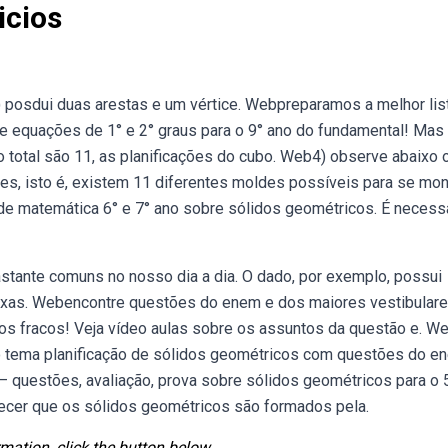
icios
) posdui duas arestas e um vértice. Webpreparamos a melhor lis
 e equações de 1° e 2° graus para o 9° ano do fundamental! Mas
o total são 11, as planificações do cubo. Web4) observe abaixo 
es, isto é, existem 11 diferentes moldes possíveis para se mon
de matemática 6° e 7° ano sobre sólidos geométricos. É necess
tante comuns no nosso dia a dia. O dado, por exemplo, possui
ixas. Webencontre questões do enem e dos maiores vestibular
os fracos! Veja vídeo aulas sobre os assuntos da questão e. We
o tema planificação de sólidos geométricos com questões do e
— questões, avaliação, prova sobre sólidos geométricos para o 
hecer que os sólidos geométricos são formados pela.
mation, click the button below.