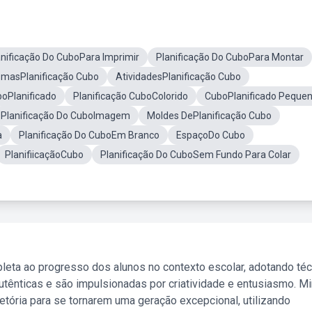
anificação Do CuboPara Imprimir
Planificação Do CuboPara Montar
smasPlanificação Cubo
AtividadesPlanificação Cubo
oPlanificado
Planificação CuboColorido
CuboPlanificado Peque
Planificação Do CuboImagem
Moldes DePlanificação Cubo
a
Planificação Do CuboEm Branco
EspaçoDo Cubo
PlanifiicaçãoCubo
Planificação Do CuboSem Fundo Para Colar
leta ao progresso dos alunos no contexto escolar, adotando té
tênticas e são impulsionadas por criatividade e entusiasmo. M
etória para se tornarem uma geração excepcional, utilizando