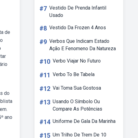
#7
Vestido De Prenda Infantil
Usado
#8
Vestido Da Frozen 4 Anos
ta de
 o
#9
Verbos Que Indicam Estado
o
Ação E Fenomeno Da Natureza
tar
#10
Verbo Viajar No Futuro
ário
#11
Verbo To Be Tabela
#12
Vai Toma Sua Gostosa
es do
blista
#13
Usando O Símbolo Ou
Compare As Potências
nem.
5º ano
#14
Uniforme De Gala Da Marinha
#15
Um Trilho De Trem De 10