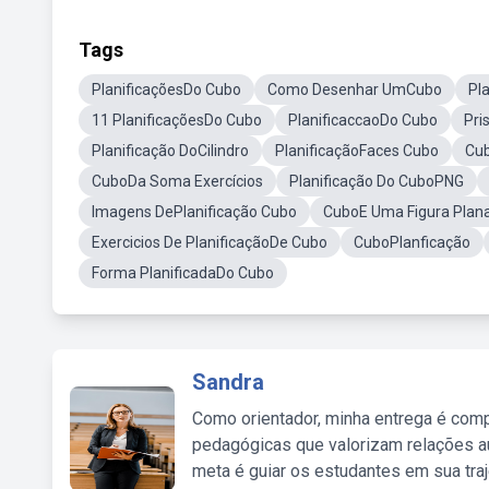
Tags
PlanificaçõesDo Cubo
Como Desenhar UmCubo
Pl
11 PlanificaçõesDo Cubo
PlanificaccaoDo Cubo
Pri
Planificação DoCilindro
PlanificaçãoFaces Cubo
Cub
CuboDa Soma Exercícios
Planificação Do CuboPNG
Imagens DePlanificação Cubo
CuboE Uma Figura Plan
Exercicios De PlanificaçãoDe Cubo
CuboPlanficação
Forma PlanificadaDo Cubo
Sandra
Como orientador, minha entrega é comp
pedagógicas que valorizam relações au
meta é guiar os estudantes em sua traj