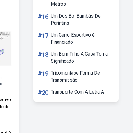
Metros
#16
Um Dos Boi Bumbás De
Parintins
#17
Um Carro Esportivo é
Financiado
#18
Um Bom Filho A Casa Torna
Significado
#19
Tricomoníase Forma De
s
Transmissão
ão
#20
Transporte Com A Letra A
ativo.
lcule
eral é