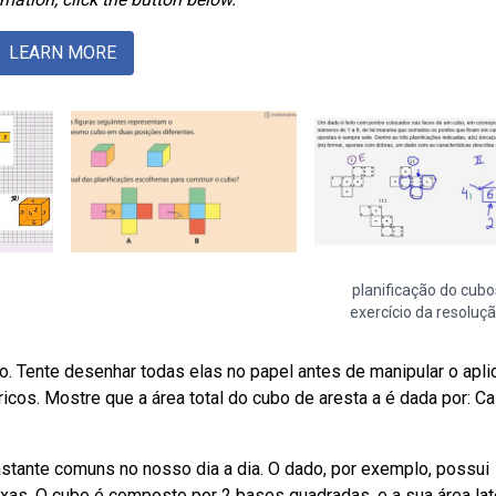
LEARN MORE
planificação do cubo
exercício da resoluç
. Tente desenhar todas elas no papel antes de manipular o aplic
cos. Mostre que a área total do cubo de aresta a é dada por: Ca
tante comuns no nosso dia a dia. O dado, por exemplo, possui
as. O cubo é composto por 2 bases quadradas, e a sua área lat