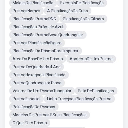
MoldesDe Planificação
ExemploDe Planificação
PrismasNomes
A PlanificaçãoDo Cubo
Planificação PrismaPNG
PlanificaçãoDo Cilindro
Planificaçãoa Pirâmide Azul
Planificação PrismaBase Quadrangular
Prismas PlanificaçãoFigura
Planificação Do PrismaPara Imprimir
Area Da BaseDe Um Prisma
ApotemaDe Um Prisma
Prisma DeQuadrada 4 Ano
PrismaHexagonal Planificado
PrismaQuadrangular Plano
Volume De Um PrismaTriangular
Foto DePlanificaçao
PrismaEspacial
Linha TracejadaPlanificação Prisma
PalnificaçãoDe Prismas
Modelos De Prismas ESuas Planificações
O Que ÉUm Prisma