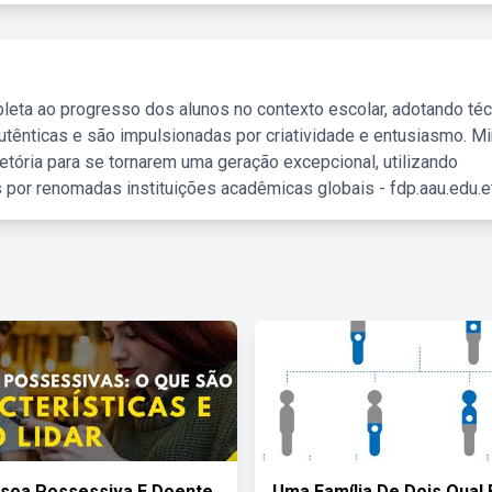
leta ao progresso dos alunos no contexto escolar, adotando té
tênticas e são impulsionadas por criatividade e entusiasmo. M
etória para se tornarem uma geração excepcional, utilizando
 por renomadas instituições acadêmicas globais - fdp.aau.edu.et
soa Possessiva E Doente
Uma Família De Dois Qual 