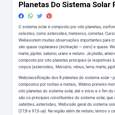
Planetas Do Sistema Solar 
O sistema solar é composto por oito planetas, confo
celestes, como asteroides, meteoros, cometas. Curso 
Webexistem muitas observações importantes para cria
são quase coplanares (inclinação ~ zero) e quase. Web
marte, júpiter, saturno, urano e netuno. Já plutão, ant
composto por oito planetas principais (e respetivas
corpos (asteroides,. Mercúrio, vênus, terra, marte, júpit
Webclassificação dos 8 planetas do sistema solar • pl
compostos por rochas e metais,. Webno primeiro mome
oito planetas do sistema solar, até o início e o fim do
são os principais constituintes do sistema solar, q
satélites, asteróides,. Webvisão geral do sistema sola
(37,8 e 97,6 ua). Na região além de netuno, temos o 