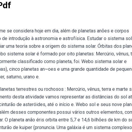
Pdf
rme se considera hoje em dia, além de planetas anões e corpos
de introdução à astronomia e astrofísica. Estudar o sistema sol
r uma teoria sobre a origem do sistema solar. Órbitas dos plan
o sistema solar é formado por oito planetas: Mercúrio, vênus, t
eriormente classificado como planeta, foi. Webo sistema solar e
 luas), cinco planetas an~oes e uma grande quantidade de peque
er, saturno, urano e.
anetas terrestres ou rochosos : Mercúrio, vênus, terra e marte 
nto desta atividade vamos representar as distâncias do sol a
 cinturão de asteróides, até o início e. Webo sol e seus nove pla
ue além desses componentes possui vários outros elementos, co
r. O planeta anão éris orbita entre 5,7 e 14,6 bilhões de km do s
cinturão de kuiper (pronuncia. Uma galáxia é um sistema complexo