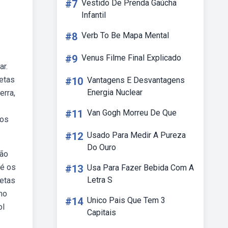
#7
Vestido De Prenda Gaúcha
Infantil
#8
Verb To Be Mapa Mental
#9
Venus Filme Final Explicado
ar.
etas
#10
Vantagens E Desvantagens
Energia Nuclear
erra,
#11
Van Gogh Morreu De Que
nos
#12
Usado Para Medir A Pureza
Do Ouro
são
té os
#13
Usa Para Fazer Bebida Com A
Letra S
netas
mo
#14
Unico Pais Que Tem 3
ol
Capitais