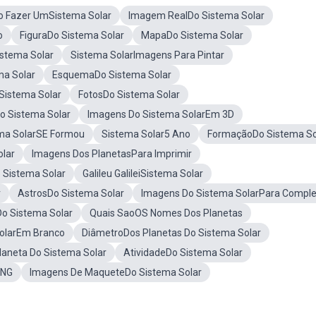
 Fazer UmSistema Solar
Imagem RealDo Sistema Solar
o
FiguraDo Sistema Solar
MapaDo Sistema Solar
stema Solar
Sistema SolarImagens Para Pintar
ma Solar
EsquemaDo Sistema Solar
 Sistema Solar
FotosDo Sistema Solar
o Sistema Solar
Imagens Do Sistema SolarEm 3D
ma SolarSE Formou
Sistema Solar5 Ano
FormaçãoDo Sistema So
lar
Imagens Dos PlanetasPara Imprimir
 Sistema Solar
Galileu GalileiSistema Solar
r
AstrosDo Sistema Solar
Imagens Do Sistema SolarPara Comple
o Sistema Solar
Quais SaoOS Nomes Dos Planetas
olarEm Branco
DiâmetroDos Planetas Do Sistema Solar
aneta Do Sistema Solar
AtividadeDo Sistema Solar
PNG
Imagens De MaqueteDo Sistema Solar