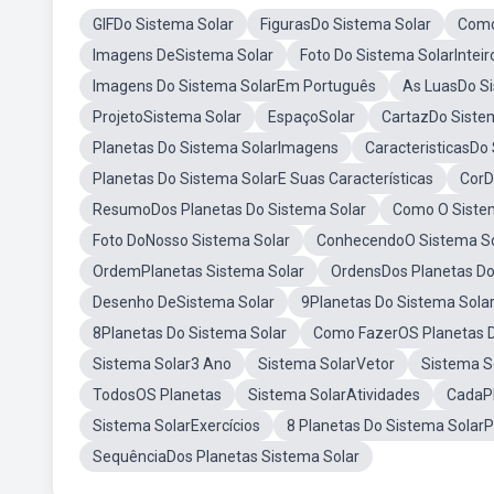
GIFDo Sistema Solar
FigurasDo Sistema Solar
Como
Imagens DeSistema Solar
Foto Do Sistema SolarInteir
Imagens Do Sistema SolarEm Português
As LuasDo Si
ProjetoSistema Solar
EspaçoSolar
CartazDo Siste
Planetas Do Sistema SolarImagens
CaracteristicasDo
Planetas Do Sistema SolarE Suas Características
CorD
ResumoDos Planetas Do Sistema Solar
Como O Siste
Foto DoNosso Sistema Solar
ConhecendoO Sistema So
OrdemPlanetas Sistema Solar
OrdensDos Planetas Do
Desenho DeSistema Solar
9Planetas Do Sistema Sola
8Planetas Do Sistema Solar
Como FazerOS Planetas D
Sistema Solar3 Ano
Sistema SolarVetor
Sistema S
TodosOS Planetas
Sistema SolarAtividades
CadaPl
Sistema SolarExercícios
8 Planetas Do Sistema Solar
SequênciaDos Planetas Sistema Solar