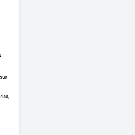
,
u
 sua
rias,