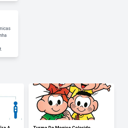
cnicas
inha
.
Era A
Turma Da Monica Colorido