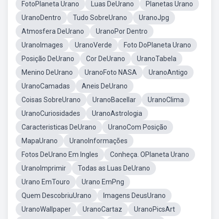
FotoPlaneta Urano
Luas DeUrano
Planetas Urano
UranoDentro
Tudo SobreUrano
UranoJpg
Atmosfera DeUrano
UranoPor Dentro
UranoImages
UranoVerde
Foto DoPlaneta Urano
Posição DeUrano
Cor DeUrano
UranoTabela
Menino DeUrano
UranoFoto NASA
UranoAntigo
UranoCamadas
Aneis DeUrano
Coisas SobreUrano
UranoBacellar
UranoClima
UranoCuriosidades
UranoAstrologia
Caracteristicas DeUrano
UranoCom Posição
MapaUrano
UranoInformações
Fotos DeUrano Em Ingles
Conheça. OPlaneta Urano
UranoImprimir
Todas as Luas DeUrano
Urano EmTouro
Urano EmPng
Quem DescobriuUrano
Imagens DeusUrano
UranoWallpaper
UranoCartaz
UranoPicsArt