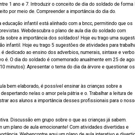
e 1 ano e 7. Introduzir o conceito de dia do soldado de forma 
peito por meio de. Compreender a importância do dia do.
 educação infantil está alinhado com a bncc, permitindo que os
revistas. Webdescubra o plano de aula dia do soldado com
enda sobre a importância dos soldados! Hoje eu trago uma suges
o infantil. Hoje eu trago 5 sugestões de atividades para trabalh
a é dedicado ao ensino dos adverbios, numerais, sintaxe e verbo
tivo é. O dia do soldado é comemorado anualmente em 25 de ago
a (10 minutos): Apresentar o tema do dia da árvore e questionar os
la bem elaborado, é possível ensinar às crianças sobre a
despertando nelas o amor pela pátria e o. Trabalhar a leitura de
trar aos alunos a importância desses profissionais para o noss
ativa. Discussão em grupo sobre o que as crianças já sabem.
 um plano de aula emocionante! Com atividades divertidas e
ortância. Webencontre aqui um plano de aula interativo e diverti