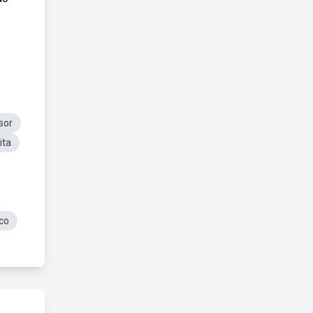
sor
ita
co