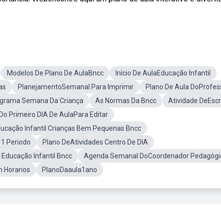
Modelos De Plano De AulaBncc
Início De AulaEducação Infantil
as
PlanejamentoSemanal Para Imprimir
Plano De Aula DoProfes
grama Semana Da Criança
As Normas Da Bncc
Atividade DeEscr
o Primeiro DIA De AulaPara Editar
ucação Infantil Crianças Bem Pequenas Bncc
 1 Periodo
Plano DeAtividades Centro De DIA
Educação Infantil Bncc
Agenda Semanal DoCoordenador Pedagógi
 Horarios
PlanoDaaula1ano