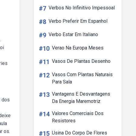
#7
Verbos No Infinitivo Impessoal
#8
Verbo Preferir Em Espanhol
#9
Verbo Estar Em Italiano
.
oi
#10
Verao Na Europa Meses
#11
Vasos De Plantas Desenho
ries
#12
Vasos Com Plantas Naturais
Para Sala
#13
Vantagens E Desvantagens
l dos
Da Energia Maremotriz
#14
Valores Comerciais Dos
deixe
Resistores
aula
r os.
#15
Usina Do Corpo De Flores