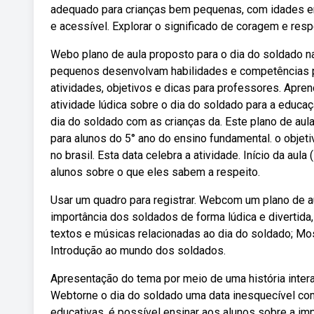
adequado para crianças bem pequenas, com idades entr
e acessível. Explorar o significado de coragem e res
Webo plano de aula proposto para o dia do soldado na
pequenos desenvolvam habilidades e competências p
atividades, objetivos e dicas para professores. Apr
atividade lúdica sobre o dia do soldado para a educaçã
dia do soldado com as crianças da. Este plano de aul
para alunos do 5° ano do ensino fundamental. o obje
no brasil. Esta data celebra a atividade. Início da aul
alunos sobre o que eles sabem a respeito.
Usar um quadro para registrar. Webcom um plano de au
importância dos soldados de forma lúdica e divertida, 
textos e músicas relacionadas ao dia do soldado; Mos
Introdução ao mundo dos soldados.
Apresentação do tema por meio de uma história inter
Webtorne o dia do soldado uma data inesquecível com
educativas, é possível ensinar aos alunos sobre a imp