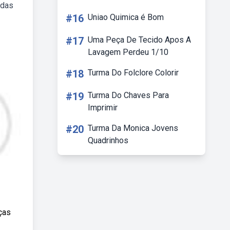
 das
#16
Uniao Quimica é Bom
#17
Uma Peça De Tecido Apos A
Lavagem Perdeu 1/10
#18
Turma Do Folclore Colorir
#19
Turma Do Chaves Para
Imprimir
#20
Turma Da Monica Jovens
Quadrinhos
ças