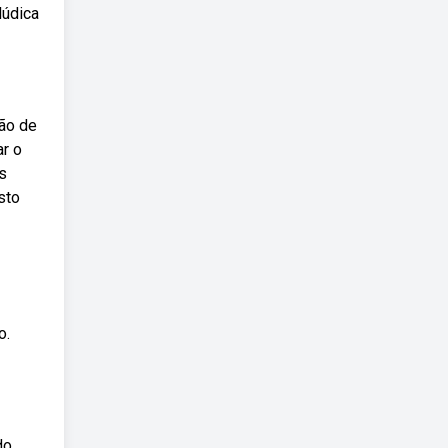
lúdica
tão de
ar o
s
sto
o.
do